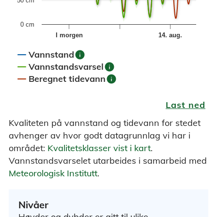
50 cm
0 cm
I morgen
14. aug.
info
Vannstand
info
Vannstandsvarsel
info
Beregnet tidevann
End of interactive chart.
Last ned
Kvaliteten på vannstand og tidevann for stedet
avhenger av hvor godt datagrunnlag vi har i
området:
Kvalitetsklasser vist i kart
.
Vannstandsvarselet utarbeides i samarbeid med
Meteorologisk Institutt
.
Nivåer
Høyder og dybder er gitt til ulike