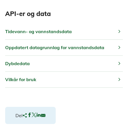
API-er og data
chevron_right
Tidevann- og vannstandsdata
chevron_right
Oppdatert datagrunnlag for vannstandsdata
chevron_right
Dybdedata
chevron_right
Vilkår for bruk
Del