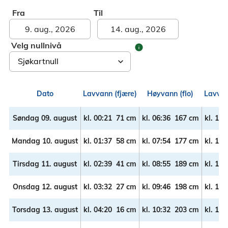
Fra
Til
Velg nullnivå
info
Dato
Lavvann (fjære)
Høyvann (flo)
Lavvan
Søndag 09. august
kl.
00:21
71 cm
kl.
06:36
167 cm
kl.
12:
Mandag 10. august
kl.
01:37
58 cm
kl.
07:54
177 cm
kl.
14:
Tirsdag 11. august
kl.
02:39
41 cm
kl.
08:55
189 cm
kl.
15:
Onsdag 12. august
kl.
03:32
27 cm
kl.
09:46
198 cm
kl.
15:
Torsdag 13. august
kl.
04:20
16 cm
kl.
10:32
203 cm
kl.
16: