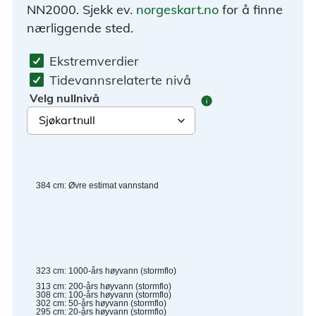
NN2000. Sjekk ev.
norgeskart.no
for å finne
nærliggende sted.
Ekstremverdier
Tidevannsrelaterte nivå
Velg nullnivå
info
384
cm
:
Øvre estimat vannstand
323
cm
:
1000-års høyvann (stormflo)
313
cm
:
200-års høyvann (stormflo)
308
cm
:
100-års høyvann (stormflo)
302
cm
:
50-års høyvann (stormflo)
295
cm
:
20-års høyvann (stormflo)