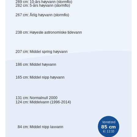
289
cm
:
10-års høyvann (stormflo)
282
cm
:
5-års høyvann (stormflo)
267
cm
:
Årlig høyvann (stormflo)
238
cm
:
Høyeste astronomiske tidevann
207
cm
:
Middel spring høyvann
186
cm
:
Middel høyvann
165
cm
:
Middel nipp høyvann
131
cm
:
Normalnull 2000
124
cm
:
Middelvann (1996-2014)
Vannstand
85 cm
84
cm
:
Middel nipp lavvann
kl. 12:10