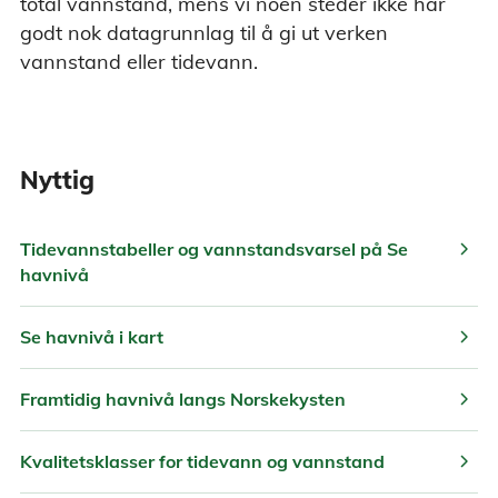
total vannstand, mens vi noen steder ikke har
godt nok datagrunnlag til å gi ut verken
vannstand eller tidevann.
Nyttig
chevron_right
Tidevannstabeller og vannstandsvarsel på Se
havnivå
chevron_right
Se havnivå i kart
chevron_right
Framtidig havnivå langs Norskekysten
chevron_right
Kvalitetsklasser for tidevann og vannstand