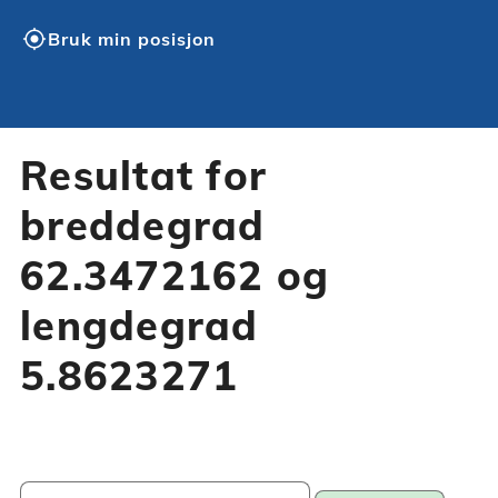
my_location
Bruk min posisjon
Resultat for
breddegrad
62.3472162 og
lengdegrad
5.8623271