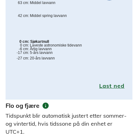
63
cm
:
Middel lavvann
42
cm
:
Middel spring lavvann
0
cm
:
Sjøkartnull
0
cm
:
Laveste astronomiske tidevann
-6
cm
:
Årlig lavvann
-17
cm
:
5-års lavvann
-27
cm
:
20-års lavvann
Last ned
info
Flo og fjære
Tidspunkt blir automatisk justert etter sommer-
og vintertid, hvis tidssone på din enhet er
UTC+1.