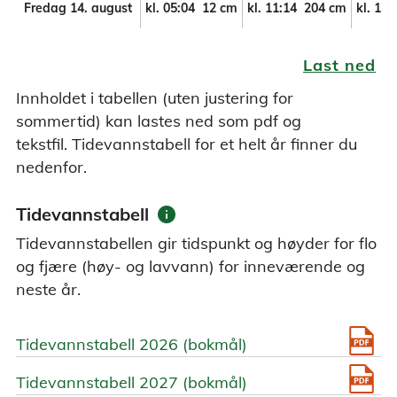
Fredag 14. august
kl.
05:04
12 cm
kl.
11:14
204 cm
kl.
17:
Last ned
Innholdet i tabellen (uten justering for
sommertid) kan lastes ned som pdf og
tekstfil. Tidevannstabell for et helt år finner du
nedenfor.
info
Tidevannstabell
Tidevannstabellen gir tidspunkt og høyder for flo
og fjære (høy- og lavvann) for inneværende og
neste år.
Tidevannstabell 2026 (bokmål)
Tidevannstabell 2027 (bokmål)