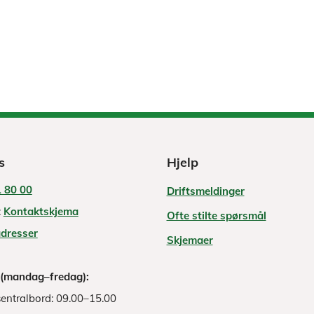
s
Hjelp
 80 00
Driftsmeldinger
:
Kontaktskjema
Ofte stilte spørsmål
adresser
Skjemaer
 (mandag–fredag):
entralbord: 09.00–15.00