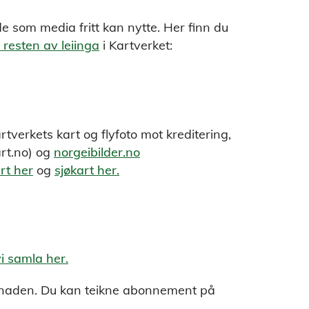
e som media fritt kan nytte. Her finn du
 resten av leiinga
i Kartverket:
tverkets kart og flyfoto mot kreditering,
rt.no) og
norgeibilder.no
rt her
og
sjøkart her.
i samla her.
månaden. Du kan teikne abonnement på