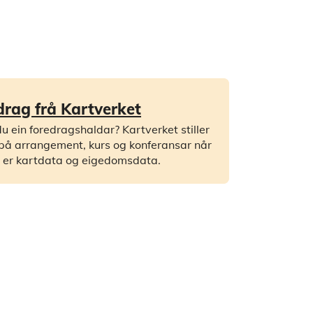
drag frå Kartverket
u ein foredragshaldar? Kartverket stiller
 på arrangement, kurs og konferansar når
 er kartdata og eigedomsdata.