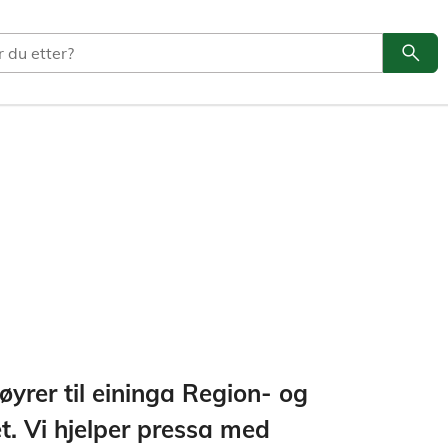
search
Søk
rer til eininga Region- og
t. Vi hjelper pressa med