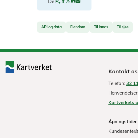
Del
API og data
Eiendom
Til lands
Til sjøs
Kontakt os
Telefon:
32 11
Henvendelser
Kartverkets 
Åpningstider
Kundesenter/s