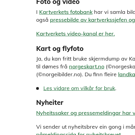
Foto og video
I
Kartverkets fotobank
har vi samla bild
også
pressebilde av kartverkssjefen og
Kartverkets video-kanal er her.
Kart og flyfoto
Ja, du kan fritt bruke skjermdump av Kar
til dømes frå
norgeskart.no
(©norgeska
(©norgeibilder.no). Du finn fleire
landka
Les vidare om vilkår for bruk
.
Nyheiter
Nyheitssaker og pressemeldingar har v
Vi sender ut nyheitsbrev ein gong i 
påmeldingssida for nyheitsbrevet.