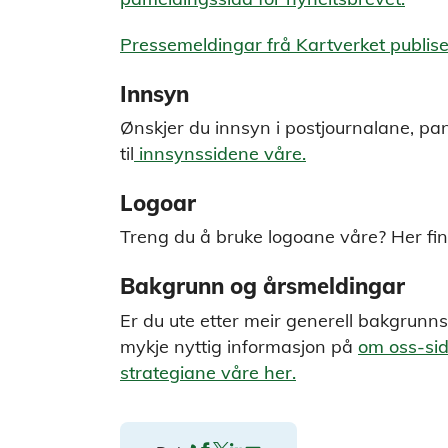
Pressemeldingar frå Kartverket publi
Innsyn
Ønskjer du innsyn i postjournalane, p
til
innsynssidene våre.
Logoar
Treng du å bruke logoane våre? Her fi
Bakgrunn og årsmeldingar
Er du ute etter meir generell bakgrunn
mykje nyttig informasjon på
om oss-si
strategiane våre her.