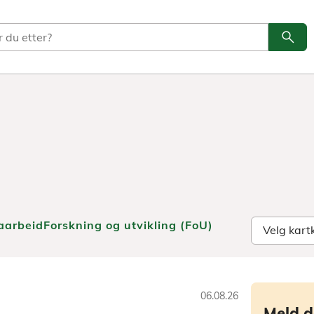
search
Søk
aarbeid
Forskning og utvikling (FoU)
06.08.26
Meld d