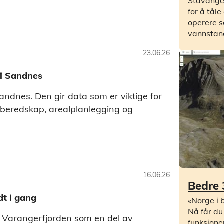
Stavanger
for å tåle
operere s
vannstan
23.06.26
 i Sandnes
Sandnes. Den gir data som er viktige for
beredskap, arealplanlegging og
16.06.26
Bedre 
dt i gang
«Norge i b
Nå får du
i Varangerfjorden som en del av
funksjone