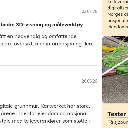
To levera
digitalis
02.07.26
Norges di
nasjonale
d bedre 3D-visning og måleverktøy
eiendoms
 fått en nødvendig og omfattende
edre oversikt, mer informasjon og flere
26.06.26
gitale grunnmur. Kartverket har store,
Tester
 årene innenfor eiendom og nasjonal,
 avtale med to leverandører som støtte i
På sjøbun