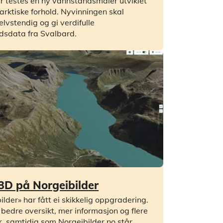
 testes en ny vannstandsmåler utviklet
 arktiske forhold. Nyvinningen skal
elvstendig og gi verdifulle
dsdata fra Svalbard.
3D på Norgeibilder
ilder» har fått ei skikkelig oppgradering.
 bedre oversikt, mer informasjon og flere
r, samtidig som Norgeibilder.no står