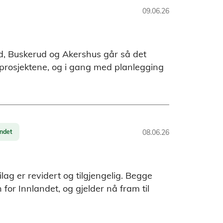
09.06.26
ld, Buskerud og Akershus går så det
e prosjektene, og i gang med planlegging
andet
08.06.26
ag er revidert og tilgjengelig. Begge
or Innlandet, og gjelder nå fram til