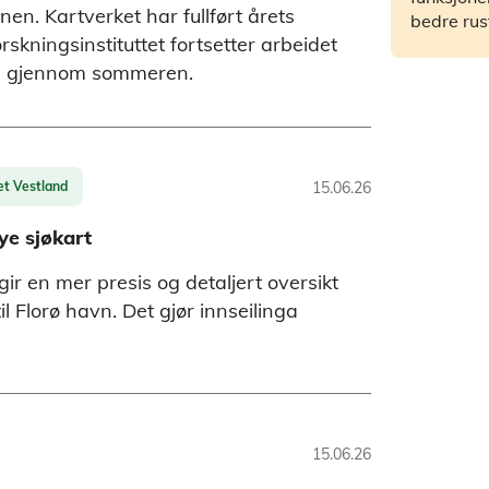
en. Kartverket har fullført årets
bedre rus
ningsinstituttet fortsetter arbeidet
ld gjennom sommeren.
et Vestland
15.06.26
ye sjøkart
gir en mer presis og detaljert oversikt
l Florø havn. Det gjør innseilinga
15.06.26