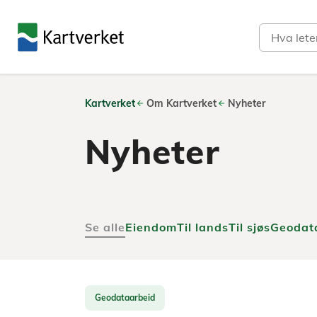
Søk
Kartverket
Om Kartverket
Nyheter
Nyheter
Se alle
Eiendom
Til lands
Til sjøs
Geodat
Geodataarbeid