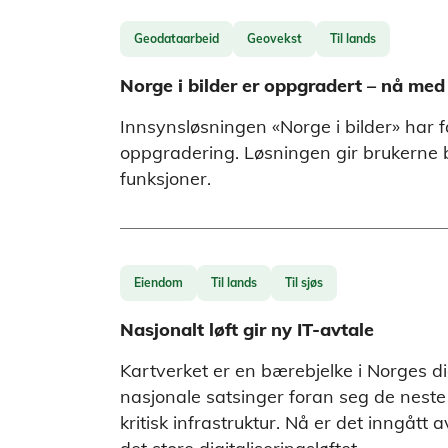
Geodataarbeid
Geovekst
Til lands
Norge i bilder er oppgradert – nå me
Innsynsløsningen «Norge i bilder» har
oppgradering. Løsningen gir brukerne b
funksjoner.
Eiendom
Til lands
Til sjøs
Nasjonalt løft gir ny IT-avtale
Kartverket er en bærebjelke i Norges di
nasjonale satsinger foran seg de neste
kritisk infrastruktur. Nå er det inngått