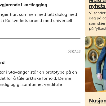
gjørende i kartlegging
nyhets
Vi sender
ninger har, sammen med tett dialog med
deg på og
t i Kartverkets arbeid med universell
som skjer
på fylkes
06.07.26
ard
or i Stavanger står en prototype på en
et for å tåle arktiske forhold. Denne
ndig og gi samfunnet verdifulle
Nasjona