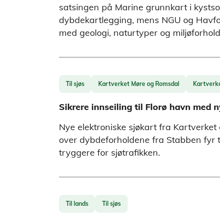
satsingen på Marine grunnkart i kystson
dybdekartlegging, mens NGU og Havforsk
med geologi, naturtyper og miljøforho
Til sjøs
Kartverket Møre og Romsdal
Kartverk
Sikrere innseiling til Florø havn med n
Nye elektroniske sjøkart fra Kartverket 
over dybdeforholdene fra Stabben fyr ti
tryggere for sjøtrafikken.
Til lands
Til sjøs