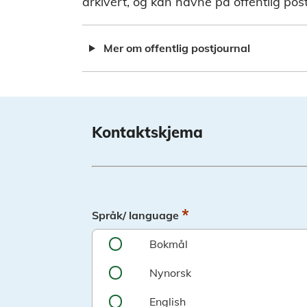
arkivert, og kan havne på offentlig post
Mer om offentlig postjournal
Kontaktskjema
*
Språk/ language
Bokmål
Nynorsk
English