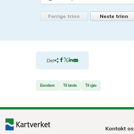
Forrige trinn
Neste trinn
Del
Eiendom
Til lands
Til sjøs
Kontakt os