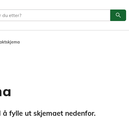
search
Søk
aktskjema
ma
å fylle ut skjemaet nedenfor.