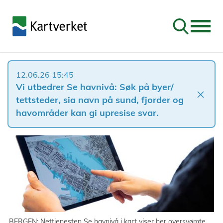
Søk
12.06.26 15:45
Vi utbedrer Se havnivå: Søk på byer/
close
tettsteder, sia navn på sund, fjorder og
havområder kan gi upresise svar.
BERGEN: Nettjenesten Se havnivå i kart viser her oversvømte