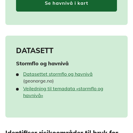
Se havnivå i kart
DATASETT
Stormflo og havnivå
Datasettet stormflo og havnivå
(geonorge.no)
Veiledning til temadata «stormflo og
havnivå»
Identifiser risikoområder til bruk for