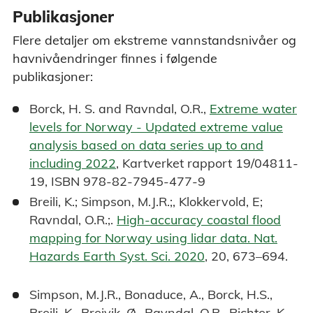
Publikasjoner
Flere detaljer om ekstreme vannstandsnivåer og
havnivåendringer finnes i følgende
publikasjoner:
Borck, H. S. and Ravndal, O.R.,
Extreme water
levels for Norway - Updated extreme value
analysis based on data series up to and
including 2022
, Kartverket rapport 19/04811-
19, ISBN 978-82-7945-477-9
Breili, K.; Simpson, M.J.R.;, Klokkervold, E;
Ravndal, O.R.;.
High-accuracy coastal flood
mapping for Norway using lidar data. Nat.
Hazards Earth Syst. Sci. 2020
, 20, 673–694.
Simpson, M.J.R., Bonaduce, A., Borck, H.S.,
Breili, K., Breivik, Ø., Ravndal, O.R., Richter, K.,