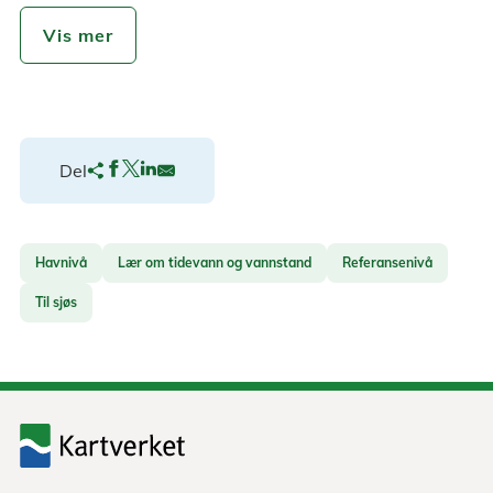
Vis mer
Del
Havnivå
Lær om tidevann og vannstand
Referansenivå
Til sjøs