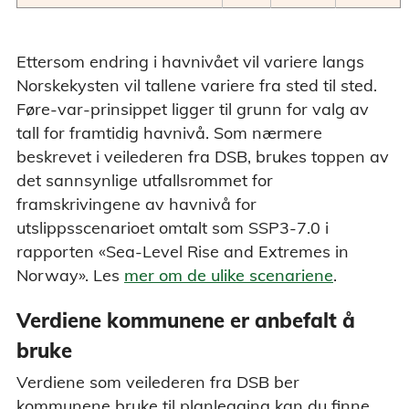
Ettersom endring i havnivået vil variere langs
Norskekysten vil tallene variere fra sted til sted.
Føre-var-prinsippet ligger til grunn for valg av
tall for framtidig havnivå. Som nærmere
beskrevet i veilederen fra DSB, brukes toppen av
det sannsynlige utfallsrommet for
framskrivingene av havnivå for
utslippsscenarioet omtalt som SSP3-7.0 i
rapporten «Sea-Level Rise and Extremes in
Norway». Les
mer om de ulike scenariene
.
Verdiene kommunene er anbefalt å
bruke
Verdiene som veilederen fra DSB ber
kommunene bruke til planlegging kan du finne