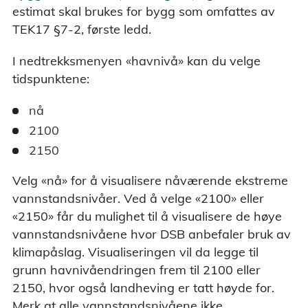
estimat skal brukes for bygg som omfattes av
TEK17 §7-2, første ledd.
I nedtrekksmenyen «havnivå» kan du velge
tidspunktene:
nå
2100
2150
Velg «nå» for å visualisere nåværende ekstreme
vannstandsnivåer. Ved å velge «2100» eller
«2150» får du mulighet til å visualisere de høye
vannstandsnivåene hvor DSB anbefaler bruk av
klimapåslag. Visualiseringen vil da legge til
grunn havnivåendringen frem til 2100 eller
2150, hvor også landheving er tatt høyde for.
Merk at alle vannstandsnivåene ikke