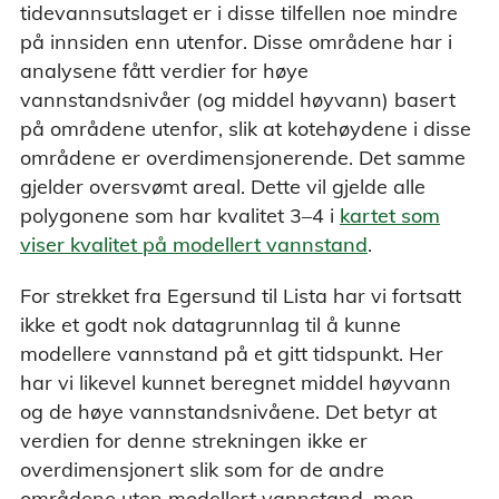
tidevannsutslaget er i disse tilfellen noe mindre
på innsiden enn utenfor. Disse områdene har i
analysene fått verdier for høye
vannstandsnivåer (og middel høyvann) basert
på områdene utenfor, slik at kotehøydene i disse
områdene er overdimensjonerende. Det samme
gjelder oversvømt areal. Dette vil gjelde alle
polygonene som har kvalitet 3–4 i
kartet som
viser kvalitet på modellert vannstand
.
For strekket fra Egersund til Lista har vi fortsatt
ikke et godt nok datagrunnlag til å kunne
modellere vannstand på et gitt tidspunkt. Her
har vi likevel kunnet beregnet middel høyvann
og de høye vannstandsnivåene. Det betyr at
verdien for denne strekningen ikke er
overdimensjonert slik som for de andre
områdene uten modellert vannstand, men