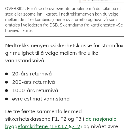
OVERSIKT: For å se de oversvømte arealene må du søke på et
sted eller zoome inn i kartet. I nedtrekksmenyen kan du velge
mellom de ulike kombinasjonene av stormflo og havnivå som
omtales i veilederen fra DSB. Skjermdump fra karttjenesten «Se
havnivå i kart».
Nedtrekksmenyen «sikkerhetsklasse for stormflo»
gir mulighet til å velge mellom fire ulike
vannstandsnivå:
20-års returnivå
200-års returnivå
1000-års returnivå
øvre estimat vannstand
De tre første sammenfaller med
sikkerhetsklassene F1, F2 og F3 i
de nasjonale
byggeforskriftene (TEK17 §7-2)
og nivået øvre