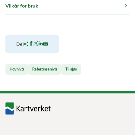
chevron_right
Vilkår for bruk
Del
Havnivå
Referansenivå
Til sjøs