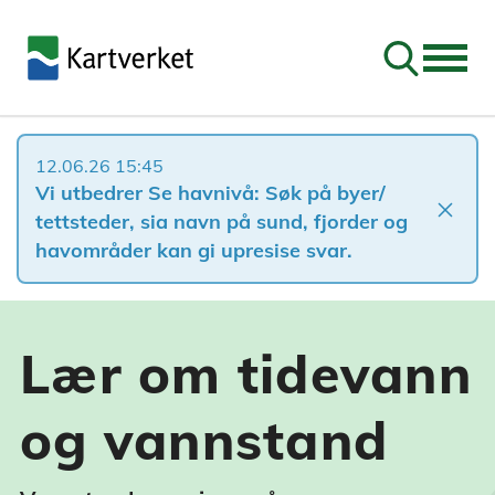
Søk
12.06.26 15:45
Vi utbedrer Se havnivå: Søk på byer/
close
tettsteder, sia navn på sund, fjorder og
havområder kan gi upresise svar.
Lær om tidevann
og vannstand