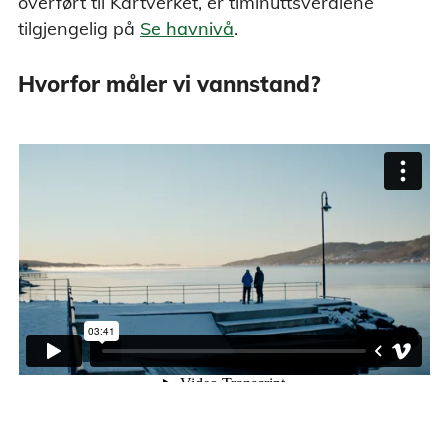
overført til Kartverket, er timinuttsverdiene
tilgjengelig på
Se havnivå
.
Hvorfor måler vi vannstand?