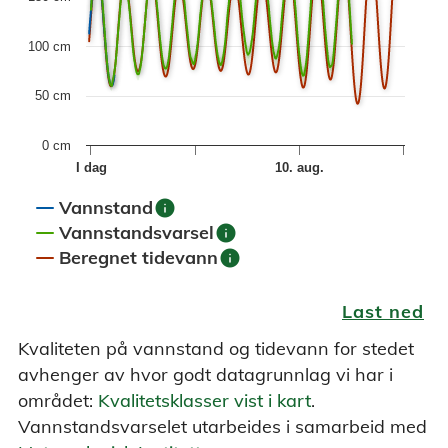
100 cm
50 cm
0 cm
I dag
10. aug.
info
Vannstand
info
Vannstandsvarsel
info
Beregnet tidevann
End of interactive chart.
Last ned
Kvaliteten på vannstand og tidevann for stedet
avhenger av hvor godt datagrunnlag vi har i
området:
Kvalitetsklasser vist i kart
.
Vannstandsvarselet utarbeides i samarbeid med