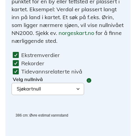
punktet for en by eller tettsted er plassert i
kartet. Eksempel: Verdal er plassert langt
inn på land i kartet. Et søk på f.eks. Ørin,
som ligger nærmere sjøen, vil vise nullnivået
NN2000. Sjekk ev.
norgeskart.no
for å finne
nærliggende sted.
Ekstremverdier
Rekorder
Tidevannsrelaterte nivå
Velg nullnivå
info
386
cm
:
Øvre estimat vannstand