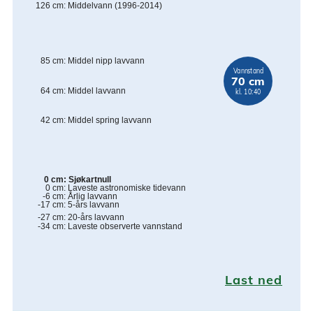
126
cm
:
Middelvann (1996-2014)
85
cm
:
Middel nipp lavvann
Vannstand
70 cm
64
cm
:
Middel lavvann
kl. 10:40
42
cm
:
Middel spring lavvann
0
cm
:
Sjøkartnull
0
cm
:
Laveste astronomiske tidevann
-6
cm
:
Årlig lavvann
-17
cm
:
5-års lavvann
-27
cm
:
20-års lavvann
-34
cm
:
Laveste observerte vannstand
Last ned