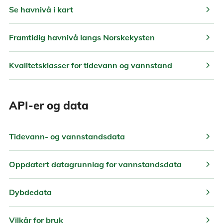
chevron_right
Se havnivå i kart
chevron_right
Framtidig havnivå langs Norskekysten
chevron_right
Kvalitetsklasser for tidevann og vannstand
API-er og data
chevron_right
Tidevann- og vannstandsdata
chevron_right
Oppdatert datagrunnlag for vannstandsdata
chevron_right
Dybdedata
chevron_right
Vilkår for bruk