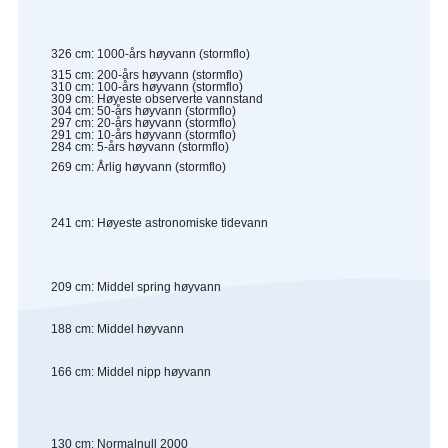
326
cm
:
1000-års høyvann (stormflo)
315
cm
:
200-års høyvann (stormflo)
310
cm
:
100-års høyvann (stormflo)
309
cm
:
Høyeste observerte vannstand
304
cm
:
50-års høyvann (stormflo)
297
cm
:
20-års høyvann (stormflo)
291
cm
:
10-års høyvann (stormflo)
284
cm
:
5-års høyvann (stormflo)
269
cm
:
Årlig høyvann (stormflo)
241
cm
:
Høyeste astronomiske tidevann
209
cm
:
Middel spring høyvann
188
cm
:
Middel høyvann
166
cm
:
Middel nipp høyvann
130
cm
:
Normalnull 2000