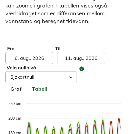
kan zoome i grafen. I tabellen vises også
værbidraget som er differansen mellom
vannstand og beregnet tidevann.
Fra
Til
Velg nullnivå
info
Graf
Tabell
Chart
250 cm
Combination chart with 6 data series.
200 cm
The chart has 1 X axis displaying Time. Data ranges fr
The chart has 1 Y axis displaying values. Data ranges fro
150 cm