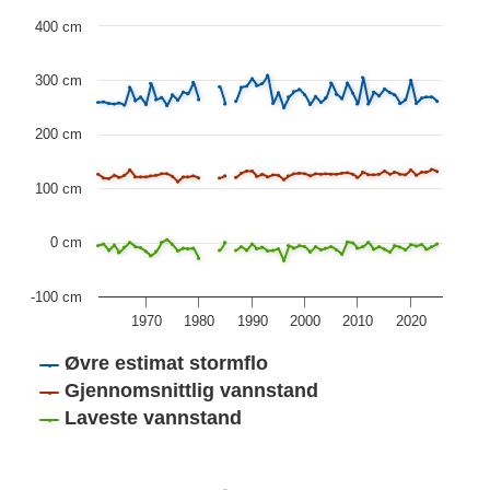
Chart
400 cm
Line chart with 3 lines.
300 cm
Dette er en forklaring av Historiske data grafen, med max
The chart has 1 X axis displaying Years. Data range: 66 c
200 cm
The chart has 1 Y axis displaying values. Data ranges fr
100 cm
0 cm
-100 cm
1970
1980
1990
2000
2010
2020
Øvre estimat stormflo
Gjennomsnittlig vannstand
Laveste vannstand
End of interactive chart.