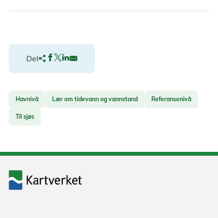
Del
Havnivå
Lær om tidevann og vannstand
Referansenivå
Til sjøs