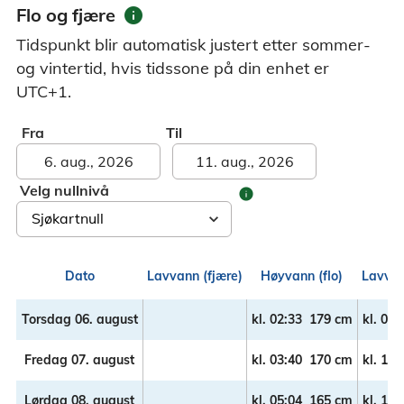
info
Flo og fjære
Tidspunkt blir automatisk justert etter sommer-
og vintertid, hvis tidssone på din enhet er
UTC+1.
Fra
Til
Velg nullnivå
info
Dato
Lavvann (fjære)
Høyvann (flo)
Lavvan
Torsdag 06. august
kl.
02:33
179 cm
kl.
09:
Fredag 07. august
kl.
03:40
170 cm
kl.
10:
Lørdag 08. august
kl.
05:04
165 cm
kl.
11: