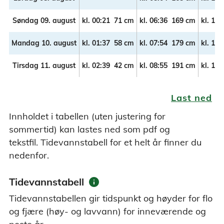
Søndag 09. august
kl.
00:21
71 cm
kl.
06:36
169 cm
kl.
12:
Mandag 10. august
kl.
01:37
58 cm
kl.
07:54
179 cm
kl.
14:
Tirsdag 11. august
kl.
02:39
42 cm
kl.
08:55
191 cm
kl.
15:
Last ned
Innholdet i tabellen (uten justering for
sommertid) kan lastes ned som pdf og
tekstfil. Tidevannstabell for et helt år finner du
nedenfor.
info
Tidevannstabell
Tidevannstabellen gir tidspunkt og høyder for flo
og fjære (høy- og lavvann) for inneværende og