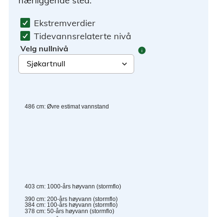
nærliggende sted.
Ekstremverdier
Tidevannsrelaterte nivå
Velg nullnivå
info
486
cm
:
Øvre estimat vannstand
403
cm
:
1000-års høyvann (stormflo)
390
cm
:
200-års høyvann (stormflo)
384
cm
:
100-års høyvann (stormflo)
378
cm
:
50-års høyvann (stormflo)