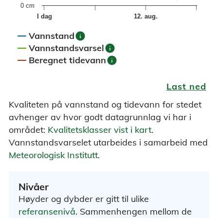
0 cm
I dag
12. aug.
info
Vannstand
info
Vannstandsvarsel
info
Beregnet tidevann
End of interactive chart.
Last ned
Kvaliteten på vannstand og tidevann for stedet
avhenger av hvor godt datagrunnlag vi har i
området:
Kvalitetsklasser vist i kart
.
Vannstandsvarselet utarbeides i samarbeid med
Meteorologisk Institutt
.
Nivåer
Høyder og dybder er gitt til ulike
referansenivå
. Sammenhengen mellom de