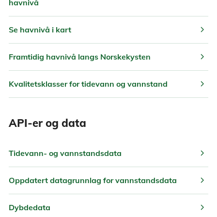
havnivå
chevron_right
Se havnivå i kart
chevron_right
Framtidig havnivå langs Norskekysten
chevron_right
Kvalitetsklasser for tidevann og vannstand
API-er og data
chevron_right
Tidevann- og vannstandsdata
chevron_right
Oppdatert datagrunnlag for vannstandsdata
chevron_right
Dybdedata