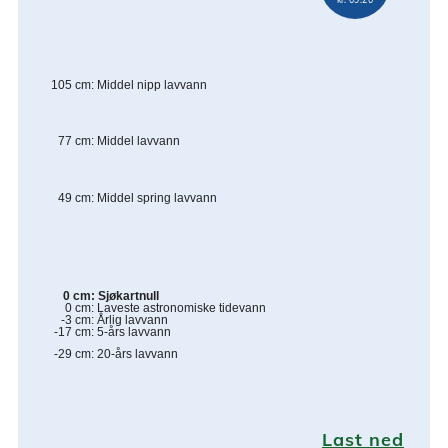
105
cm
:
Middel nipp lavvann
77
cm
:
Middel lavvann
49
cm
:
Middel spring lavvann
0
cm
:
Sjøkartnull
0
cm
:
Laveste astronomiske tidevann
-3
cm
:
Årlig lavvann
-17
cm
:
5-års lavvann
-29
cm
:
20-års lavvann
Last ned