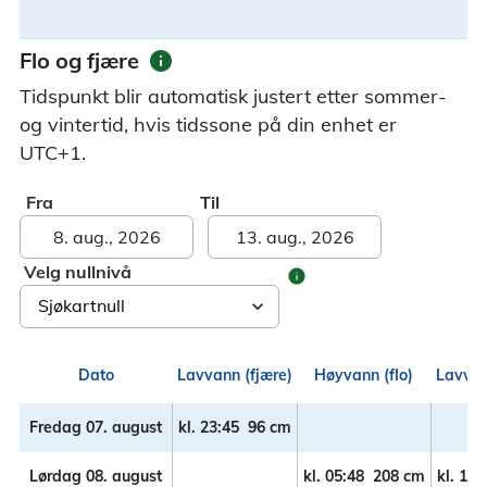
info
Flo og fjære
Tidspunkt blir automatisk justert etter sommer-
og vintertid, hvis tidssone på din enhet er
UTC+1.
Fra
Til
Velg nullnivå
info
Dato
Lavvann (fjære)
Høyvann (flo)
Lavvan
Fredag 07. august
kl.
23:45
96 cm
Lørdag 08. august
kl.
05:48
208 cm
kl.
12: