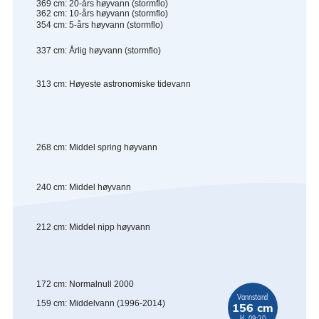
369
cm
:
20-års høyvann (stormflo)
362
cm
:
10-års høyvann (stormflo)
354
cm
:
5-års høyvann (stormflo)
337
cm
:
Årlig høyvann (stormflo)
313
cm
:
Høyeste astronomiske tidevann
268
cm
:
Middel spring høyvann
240
cm
:
Middel høyvann
212
cm
:
Middel nipp høyvann
172
cm
:
Normalnull 2000
Vannstand
159
cm
:
Middelvann (1996-2014)
156 cm
kl. 09:20