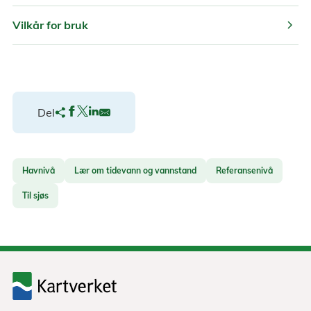
chevron_right
Vilkår for bruk
Del
Havnivå
Lær om tidevann og vannstand
Referansenivå
Til sjøs