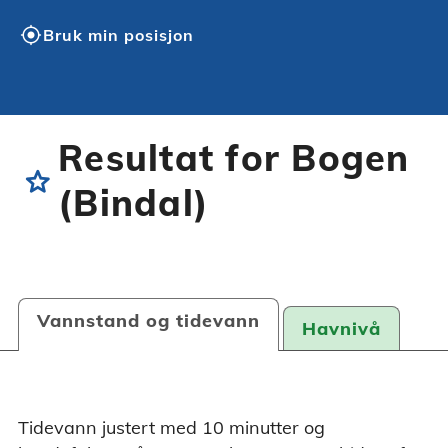
my_location
Bruk min posisjon
Resultat for Bogen
star
(Bindal)
Vannstand og tidevann
Havnivå
Tidevann justert med 10 minutter og