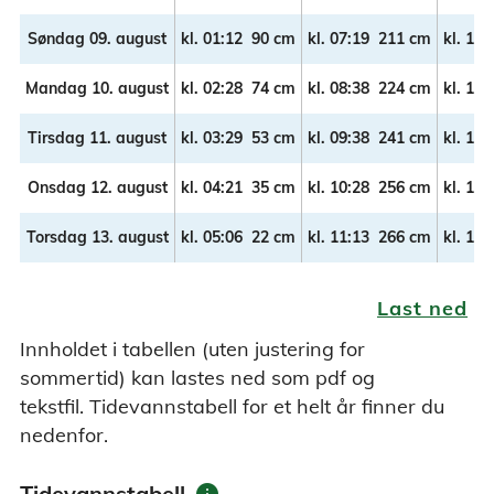
Søndag 09. august
kl.
01:12
90 cm
kl.
07:19
211 cm
kl.
13:
Mandag 10. august
kl.
02:28
74 cm
kl.
08:38
224 cm
kl.
14:
Tirsdag 11. august
kl.
03:29
53 cm
kl.
09:38
241 cm
kl.
15:
Onsdag 12. august
kl.
04:21
35 cm
kl.
10:28
256 cm
kl.
16:
Torsdag 13. august
kl.
05:06
22 cm
kl.
11:13
266 cm
kl.
17:
Last ned
Innholdet i tabellen (uten justering for
sommertid) kan lastes ned som pdf og
tekstfil. Tidevannstabell for et helt år finner du
nedenfor.
info
Tidevannstabell