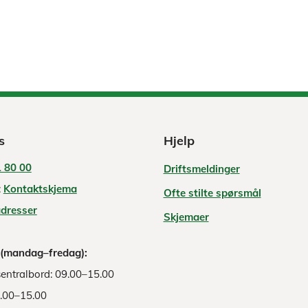
s
Hjelp
 80 00
Driftsmeldinger
:
Kontaktskjema
Ofte stilte spørsmål
adresser
Skjemaer
 (mandag–fredag):
entralbord: 09.00–15.00
8.00–15.00