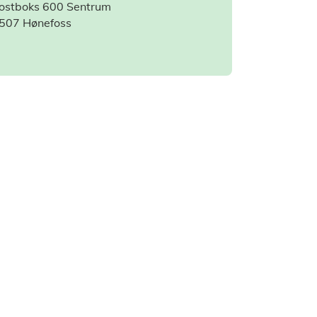
ostboks 600 Sentrum
507 Hønefoss