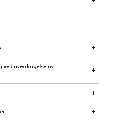
s
ng ved overdragelse av
er