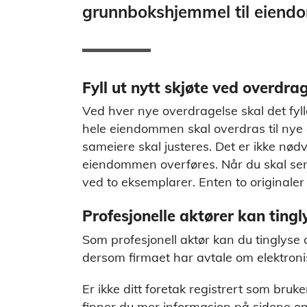
grunnbokshjemmel til eiend
Fyll ut nytt skjøte ved overdra
Ved hver nye overdragelse skal det fylle
hele eiendommen skal overdras til nye 
sameiere skal justeres. Det er ikke nød
eiendommen overføres. Når du skal send
ved to eksemplarer. Enten to originaler e
Profesjonelle aktører kan tingl
Som profesjonell aktør kan du tinglyse 
dersom firmaet har avtale om elektronis
Er ikke ditt foretak registrert som bruk
finner du mer informasjon på sidene 