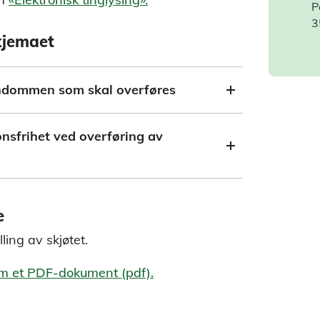
P
3
skjemaet
endommen som skal overføres
nsfrihet ved overføring av
e
ling av skjøtet.
om et PDF-dokument (pdf).