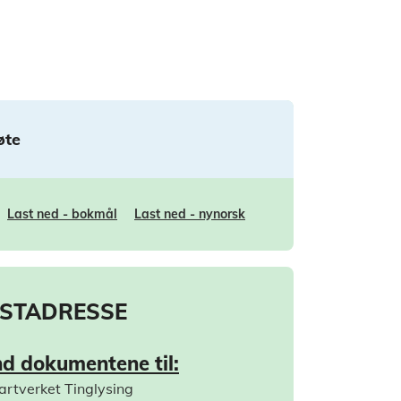
øte
Last ned - bokmål
Last ned - nynorsk
STADRESSE
d dokumentene til:
artverket Tinglysing