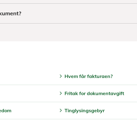
dokument?
chevron_right
Hvem får fakturaen?
chevron_right
Fritak for dokumentavgift
chevron_right
gedom
Tinglysingsgebyr