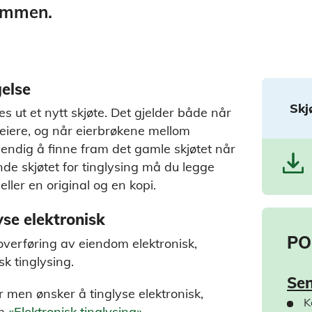
ommen.
gelse
Skj
s ut et nytt skjøte. Det gjelder både når
eiere, og når eierbrøkene mellom
vendig å finne fram det gamle skjøtet når
e skjøtet for tinglysing må du legge
ller en original og en kopi.
yse elektronisk
PO
overføring av eiendom elektronisk,
k tinglysing.
Sen
er men ønsker å tinglyse elektronisk,
K
om
«Elektronisk tinglysing».