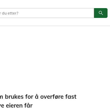
search
Søk
 brukes for å overføre fast
ye eieren får