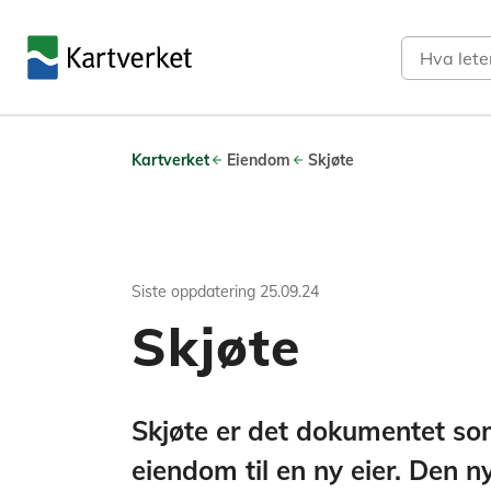
Søk
Kartverket
Eiendom
Skjøte
Siste oppdatering
25.09.24
Skjøte
Skjøte er det dokumentet som
eiendom til en ny eier. Den n