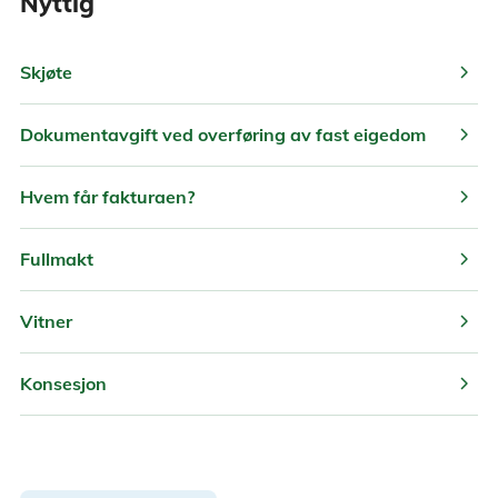
Nyttig
chevron_right
Skjøte
chevron_right
Dokumentavgift ved overføring av fast eigedom
chevron_right
Hvem får fakturaen?
chevron_right
Fullmakt
chevron_right
Vitner
chevron_right
Konsesjon