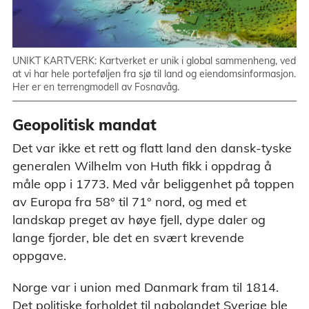
UNIKT KARTVERK: Kartverket er unik i global sammenheng, ved
at vi har hele porteføljen fra sjø til land og eiendomsinformasjon.
Her er en terrengmodell av Fosnavåg.
Geopolitisk mandat
Det var ikke et rett og flatt land den dansk-tyske
generalen Wilhelm von Huth fikk i oppdrag å
måle opp i 1773. Med vår beliggenhet på toppen
av Europa fra 58° til 71° nord, og med et
landskap preget av høye fjell, dype daler og
lange fjorder, ble det en svært krevende
oppgave.
Norge var i union med Danmark fram til 1814.
Det politiske forholdet til nabolandet Sverige ble