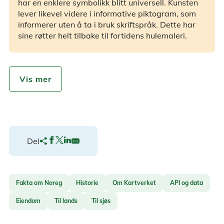
har en enklere symbolikk blitt universell. Kunsten
lever likevel videre i informative piktogram, som
informerer uten å ta i bruk skriftspråk. Dette har
sine røtter helt tilbake til fortidens hulemaleri.
Vis mer
Del
Fakta om Noreg
Historie
Om Kartverket
API og data
Eiendom
Til lands
Til sjøs