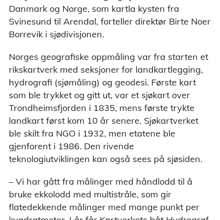
Danmark og Norge, som kartla kysten fra
Svinesund til Arendal, forteller direktør Birte Noer
Borrevik i sjødivisjonen.
Norges geografiske oppmåling var fra starten et
rikskartverk med seksjoner for landkartlegging,
hydrografi (sjømåling) og geodesi. Første kart
som ble trykket og gitt ut, var et sjøkart over
Trondheimsfjorden i 1835, mens første trykte
landkart først kom 10 år senere. Sjøkartverket
ble skilt fra NGO i 1932, men etatene ble
gjenforent i 1986. Den rivende
teknologiutviklingen kan også sees på sjøsiden.
– Vi har gått fra målinger med håndlodd til å
bruke ekkolodd med multistråle, som gir
flatedekkende målinger med mange punkt per
kvadratmeter. I år får Kartverkets båt Hydrograf