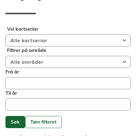
Vel kartseriar
chevron_right
Alle kartseriar
Filtrer på område
chevron_right
Alle områder
Frå år
Til år
Søk
Tøm filteret