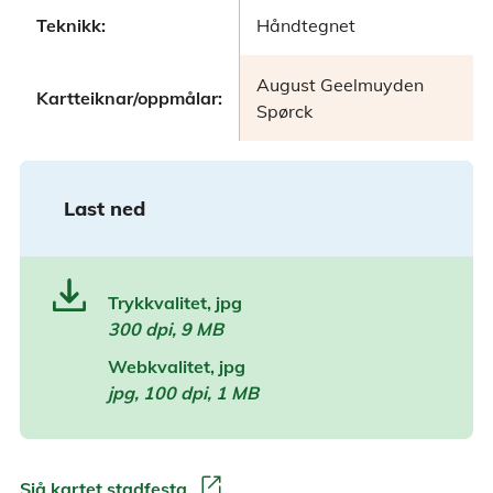
Teknikk:
Håndtegnet
August Geelmuyden
Kartteiknar/oppmålar:
Spørck
Last ned
Trykkvalitet, jpg
300 dpi, 9 MB
Webkvalitet, jpg
jpg, 100 dpi, 1 MB
open_in_new
Sjå kartet stadfesta