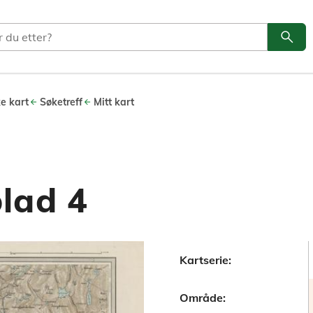
search
Søk
ke kart
Søketreff
Mitt kart
lad 4
Kartserie:
Område: