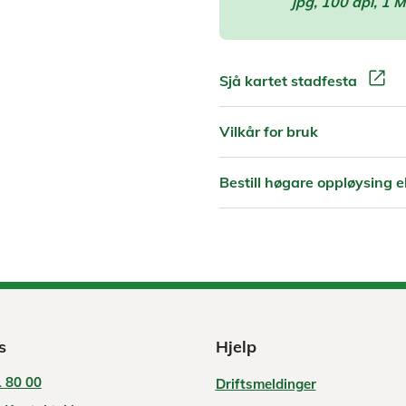
jpg, 100 dpi, 1 
open_in_new
Sjå kartet stadfesta
Vilkår for bruk
Bestill høgare oppløysing el
s
Hjelp
 80 00
Driftsmeldinger