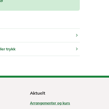
MB
chevron_right
chevron_right
ler trykk
Aktuelt
Arrangementer og kurs