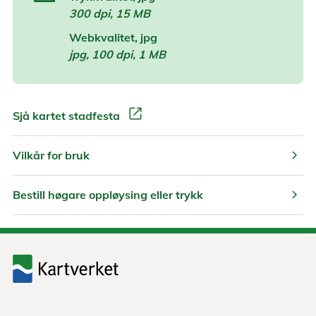
300 dpi, 15 MB
Webkvalitet, jpg
jpg, 100 dpi, 1 MB
open_in_new
Sjå kartet stadfesta
chevron_right
Vilkår for bruk
chevron_right
Bestill høgare oppløysing eller trykk