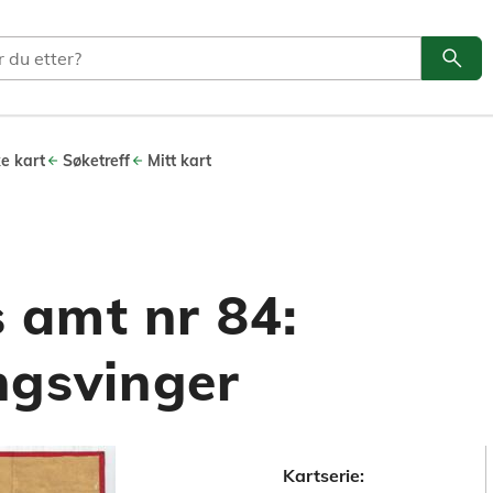
search
Søk
ke kart
Søketreff
Mitt kart
amt nr 84:
ngsvinger
Kartserie: