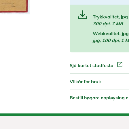
Trykkvalitet, jpg
300 dpi, 7 MB
Webkvalitet, jpg
jpg, 100 dpi, 1 
open_in_new
Sjå kartet stadfesta
Vilkår for bruk
Bestill høgare oppløysing el