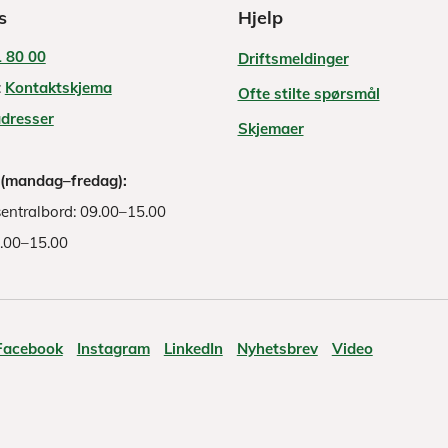
s
Hjelp
 80 00
Driftsmeldinger
:
Kontaktskjema
Ofte stilte spørsmål
adresser
Skjemaer
 (mandag–fredag):
entralbord: 09.00–15.00
8.00–15.00
Facebook
Instagram
LinkedIn
Nyhetsbrev
Video