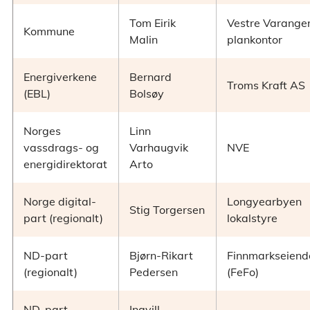
Tom Eirik
Vestre Varange
Kommune
Malin
plankontor
Energiverkene
Bernard
Troms Kraft AS
(EBL)
Bolsøy
Norges
Linn
vassdrags- og
Varhaugvik
NVE
energidirektorat
Arto
Norge digital-
Longyearbyen
Stig Torgersen
part (regionalt)
lokalstyre
ND-part
Bjørn-Rikart
Finnmarkseien
(regionalt)
Pedersen
(FeFo)
ND-part
Ingvill