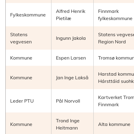
Alfred Henrik
Finnmark
Fylkeskommune
Pietilæ
fylkeskommune
Statens
Statens vegves
Ingunn Jakola
vegvesen
Region Nord
Kommune
Espen Larsen
Tromsø kommu
Harstad kommu
Kommune
Jan Inge Lakså
Hársttáid suoh
Kartverket Tro
Leder PTU
Pål Norvoll
Finnmark
Trond Inge
Kommune
Alta kommune
Heitmann