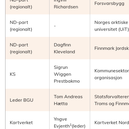
Forsvarsbygg
(regionalt)
Richardsen
ND-part
Norges arktiske
-
(regionalt)
universitet (UiT)
ND-part
Dagfinn
Finnmark Jordski
(regionalt)
Kleveland
Sigrun
Kommunesektor
KS
Wiggen
organisasjon
Prestbakmo
Tom Andreas
Statsforvalteren
Leder BGU
Hætta
Troms og Finnm
Yngve
Kartverket
Kartverket Nor
1
Evjenth
(leder)