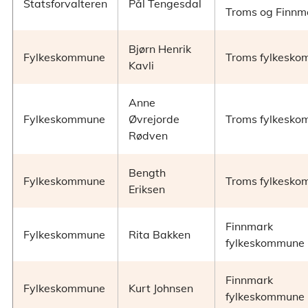
Statsforvalteren
Pål Tengesdal
Troms og Finnm
Bjørn Henrik
Fylkeskommune
Troms fylkesk
Kavli
Anne
Fylkeskommune
Øvrejorde
Troms fylkesk
Rødven
Bength
Fylkeskommune
Troms fylkesk
Eriksen
Finnmark
Fylkeskommune
Rita Bakken
fylkeskommune
Finnmark
Fylkeskommune
Kurt Johnsen
fylkeskommune