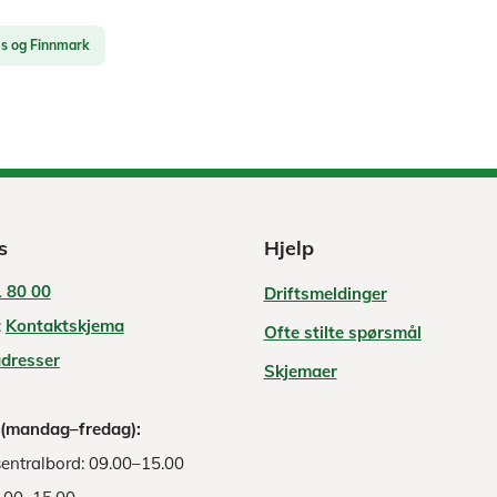
s og Finnmark
s
Hjelp
 80 00
Driftsmeldinger
:
Kontaktskjema
Ofte stilte spørsmål
adresser
Skjemaer
 (mandag–fredag):
entralbord: 09.00–15.00