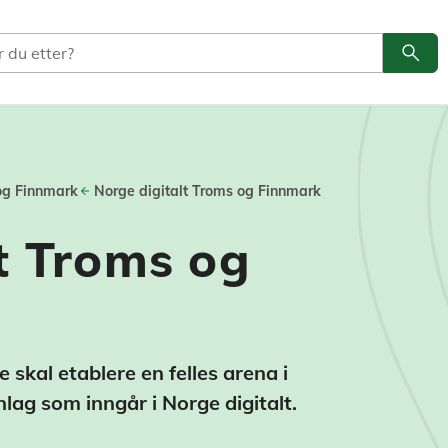
search
Søk
og Finnmark
Norge digitalt Troms og Finnmark
t Troms og
skal etablere en felles arena i
lag som inngår i Norge digitalt.