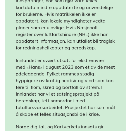
innsparinger, noe som gjør våre felles
kartdata mindre oppdaterte og anvendelige
for brukerne. Hvis matrikkelen ikke er
oppdatert, kan lokale myndigheter vedta
planer som er ulovlige. Hvis Nasjonalt
register over luftfartshindre (NRL) ikke har
oppdatert informasjon, kan utfallet bli tragisk
for redningshelikopter og beredskap.
Innlandet er svært utsatt for ekstremvær,
med «Hans» i august 2023 som et av de mest
ødeleggende. Fylket rammes stadig
hyppigere av kraftig nedbør og vind som kan
føre til flom, skred og bortfall av strøm. I
Innlandet har vi et satsingsprosjekt på
beredskap, tett samordnet med
totalforsvarsarbeidet. Prosjektet har som mål
å skape et felles situasjonsbilde i krise.
Norge digitalt og Kartverkets innsats gir