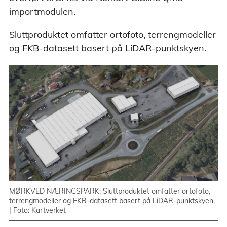
gssystem der kartdata fra kommunene blir direkte
importmodulen.
i en sentral database i Kartverket. Kartdatabasen
ukere tilgang til ferske og kvalitetssikrede data.
Sluttproduktet omfatter ortofoto, terrengmodeller
og FKB-datasett basert på LiDAR-punktskyen.
MØRKVED NÆRINGSPARK: Sluttproduktet omfatter ortofoto,
terrengmodeller og FKB-datasett basert på LiDAR-punktskyen.
| Foto: Kartverket