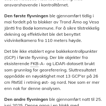
ansvarshavende i kontrolltårnet.
Den første flyvningen
ble gjennomført tidlig i
mai fordelt på to blokker av Trond Åmo og Vesa
Jäntti fra Bodø kommune. For å sikre tilstrekkelig
dekning og effektivitet ble det benyttet
vidvinkelkamera fra 110 meters høyde.
Det ble ikke etablert egne bakkekontrollpunkter
(GCP) i første flyvning. Der ble objekter fra
B (Felles kartdatabase) er en samling datasett med
eksisterende
FKB
-A- og LiDAR-datasett brukt
detaljerte kartdataene. De er et resultat av et
som grunnlag for georeferering. Sluttresultatet
lag mellom staten, kommunene, energiverkene og
 Dataene egner seg for produksjon av kart og til bruk i
oppnådde en nøyaktighet mot 13 GCP'er på 26
ndling, prosjektering og til geografiske analyser.
cm RMSE i retning øst- og nord. Noe som er mer
er tilpasset bruk i målestokk 1:500 til 1:30 000.
enn nok for denne analysen.
Den andre flyvningen
ble gjennomført natt til 25.
juni 2025. Denne gang i en blokk med