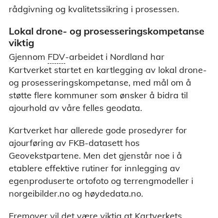
rådgivning og kvalitetssikring i prosessen.
Lokal drone- og prosesseringskompetanse
viktig
rvaltning, drift og vedlikehold). Alle kommunene
Gjennom
FDV
-arbeidet i Nordland har
Norge digitalt har inngått avtaler om forvaltning,
Kartverket startet en kartlegging av lokal drone-
ikehold (FDV-avtaler). Det betyr at de har forpliktet
ourholde de detaljerte kartdataene gjennom
og prosesseringskompetanse, med mål om å
av endringer, det vil si et administrativt
støtte flere kommuner som ønsker å bidra til
ajourhold av våre felles geodata.
Kartverket har allerede gode prosedyrer for
ajourføring av FKB-datasett hos
Geovekstpartene. Men det gjenstår noe i å
etablere effektive rutiner for innlegging av
egenproduserte ortofoto og terrengmodeller i
norgeibilder.no og høydedata.no.
Fremover vil det være viktig at Kartverkets