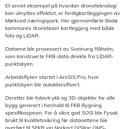
Et annet eksempel på hvordan droneteknologi
kan utnyttes effektivt, er ferdigkartleggingen av
Mørkved næringspark. Her gjennomførte Bodø
kommunes droneteam kartlegging med både
foto og LiDAR.
Dataene ble prosessert av Sveinung Råheim,
som konstruerte FKB-data direkte fra LiDAR-
punktskyen.
Arbeidsflyten startet i ArcGIS Pro, hvor
punktskyen ble autoklassifisert.
Deretter ble fotavtrykk og 3D-objekter for alle
bygg generert i henhold til FKB Bygning
spesifikasjonen. For å sikre god SOSI ble Fysak
brukt til kvalitetssikring før datasettene ble
tral felles kartdatabase (SFKB) er et
overført til
SFKB
via Norkart GISline QMS-