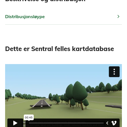
chevron_right
Distribusjonsløype
Dette er Sentral felles kartdatabase