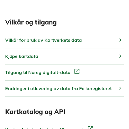
Vilkår og tilgang
chevron_right
Vilkår for bruk av Kartverkets data
chevron_right
Kjøpe kartdata
open_in_new
Tilgang til Noreg digitalt-data
chevron_right
Endringer i utlevering av data fra Folkeregisteret
Kartkatalog og API
open_in_new