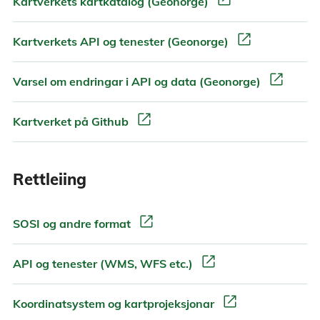
Kartverkets kartkatalog (Geonorge)
open_in_new
Kartverkets API og tenester (Geonorge)
open_in_new
Varsel om endringar i API og data (Geonorge)
open_in_new
Kartverket på Github
Rettleiing
open_in_new
SOSI og andre format
open_in_new
API og tenester (WMS, WFS etc.)
open_in_new
Koordinatsystem og kartprojeksjonar