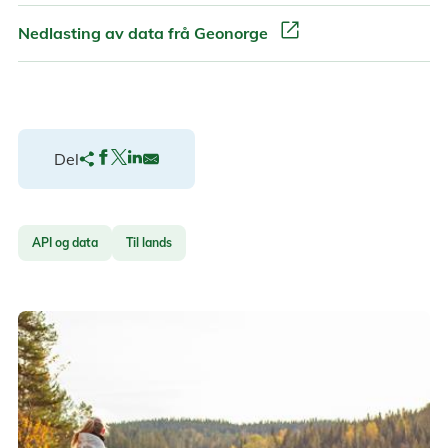
open_in_new
Nedlasting av data frå Geonorge
Del
API og data
Til lands