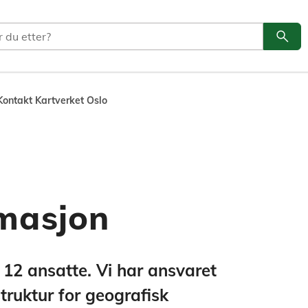
search
Søk
Kontakt Kartverket Oslo
masjon
 12 ansatte. Vi har ansvaret
struktur for geografisk