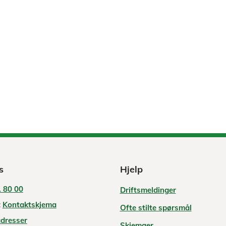
s
Hjelp
 80 00
Driftsmeldinger
:
Kontaktskjema
Ofte stilte spørsmål
adresser
Skjemaer