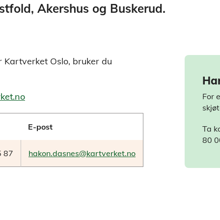
Østfold, Akershus og Buskerud.
 Kartverket Oslo, bruker du
Har
ket.no
For 
skjø
E-post
Ta k
80 00
5 87
hakon.dasnes@kartverket.no