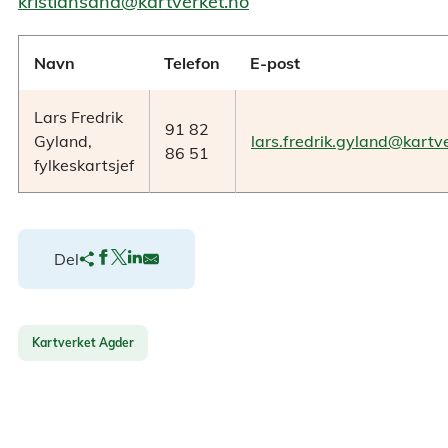
kristiansand@kartverket.no
Navn
Telefon
E-post
Lars Fredrik
91 82
Gyland,
lars.fredrik.gyland@kartv
86 51
fylkeskartsjef
Del
Kartverket Agder