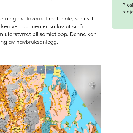
Prosj
regj
ning av finkornet materiale, som silt
yrken ved bunnen er så lav at små
en uforstyrret bli samlet opp. Denne kan
ing av havbruksanlegg.