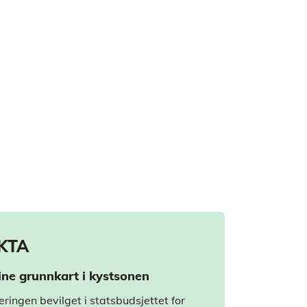
KTA
ine grunnkart i kystsonen
eringen bevilget i statsbudsjettet for