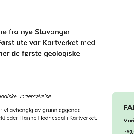
ne fra nye Stavanger
ørst ute var Kartverket med
er de første geologiske
ogiske undersøkelse
FA
e er vi avhengig av grunnleggende
ektleder Hanne Hodnesdal i Kartverket.
Mar
Regj