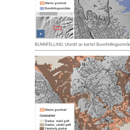
BUNNFELLING: Utsnitt av kartet Bunnfellingsområd