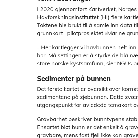
I 2020 gjennomført Kartverket, Norges
Havforskningsinstituttet (HI) flere ka
Toktene ble brukt til å samle inn data t
grunnkart i pilotprosjektet «Marine gru
- Her kartlegger vi havbunnen helt inn t
bor. Målsettingen er å styrke de blå nær
store norske kystsamfunn, sier NGUs pr
Sedimenter på bunnen
Det første kartet er oversikt over kornst
sedimentene på sjøbunnen. Dette svært 
utgangspunkt for avledede temakart o
Gravbarhet beskriver bunntypens stabi
Ensartet bløt bunn er det enkelt å grav
gravbare, mens fast fjell ikke kan grave