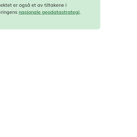
ektet er også et av tiltakene i
eringens
nasjonale geodatastrategi
.