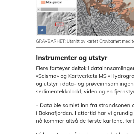
GRAVBARHET: Utsnitt av kartet Gravbarhet med te
Instrumenter og utstyr
Flere fartøyer deltok i datainnsamling
«Seisma» og Kartverkets MS «Hydrograf»
og utstyr i data- og prøveinnsamlingen,
sedimentekkolodd, video og en fjernst
- Data ble samlet inn fra strandsonen 
i Boknafjorden. I ettertid har vi grundi
nå kommer altså de første kartene, for