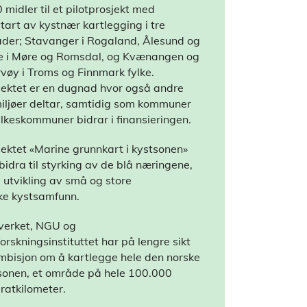
 midler til et pilotprosjekt med
tart av kystnær kartlegging i tre
der; Stavanger i Rogaland, Ålesund og
e i Møre og Romsdal, og Kvænangen og
rvøy i Troms og Finnmark fylke.
jektet er en dugnad hvor også andre
iljøer deltar, samtidig som kommuner
ylkeskommuner bidrar i finansieringen.
jektet «Marine grunnkart i kystsonen»
 bidra til styrking av de blå næringene,
l utvikling av små og store
ke kystsamfunn.
verket, NGU og
orskningsinstituttet har på lengre sikt
mbisjon om å kartlegge hele den norske
sonen, et område på hele 100.000
ratkilometer.