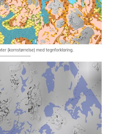
 (kornstørrelse) med tegnforklaring.