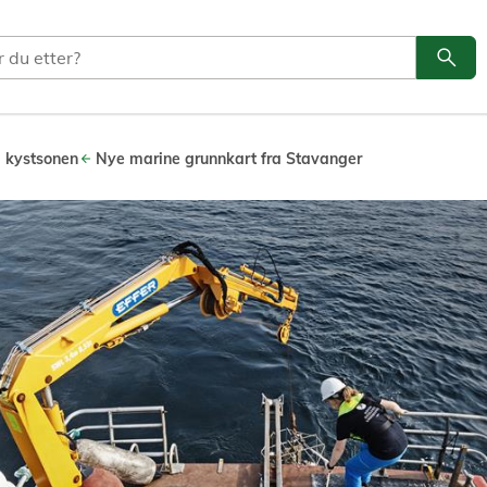
search
Søk
i kystsonen
Nye marine grunnkart fra Stavanger