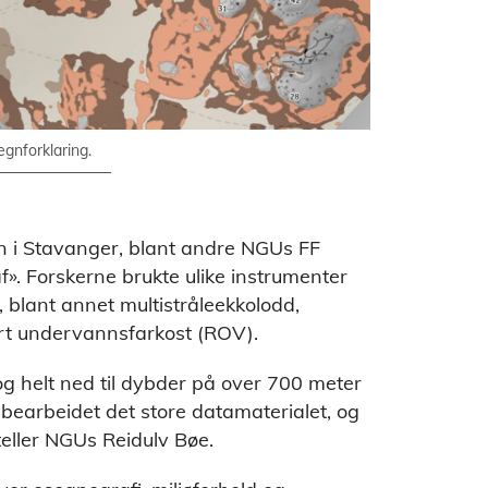
gnforklaring.
en i Stavanger, blant andre NGUs FF
. Forskerne brukte ulike instrumenter
 blant annet multistråleekkolodd,
yrt undervannsfarkost (ROV).
og helt ned til dybder på over 700 meter
g bearbeidet det store datamaterialet, og
teller NGUs Reidulv Bøe.