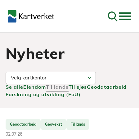
Søk
Nyheter
Se alle
Eiendom
Til lands
Til sjøs
Geodataarbeid
Forskning og utvikling (FoU)
Geodataarbeid
Geovekst
Til lands
02.07.26