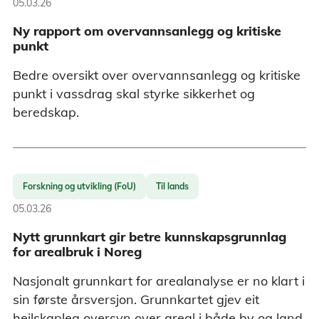
05.03.26
Ny rapport om overvannsanlegg og kritiske
punkt
Bedre oversikt over overvannsanlegg og kritiske
punkt i vassdrag skal styrke sikkerhet og
beredskap.
Forskning og utvikling (FoU)
Til lands
05.03.26
Nytt grunnkart gir betre kunnskapsgrunnlag
for arealbruk i Noreg
Nasjonalt grunnkart for arealanalyse er no klart i
sin første årsversjon. Grunnkartet gjev eit
heilskapleg oversyn over areal i både by og land,