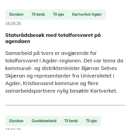
Eiendom
Til lands
Til sjøs
Kartverket Agder
16.04.26
Statsrådsbesøk med totalforsvaret på
agendaen
Samarbeid på tvers er avgjørende for
totalforsvaret i Agder-regionen. Det var tema da
kommunal- og distriktsminister Bjørnar Selnes
Skjæran og representanter fra Universitetet i
Agder, Kristiansand kommune og flere
samarbeidspartnere nylig besøkte Kartverket.
Eiendom
Geodataarbeid
Til lands
Til sjøs
15.04.26