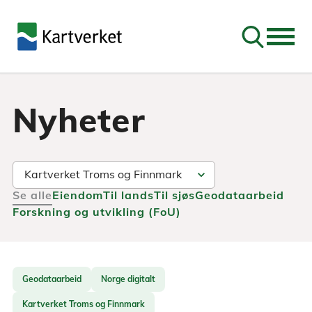
Søk
Nyheter
Se alle
Eiendom
Til lands
Til sjøs
Geodataarbeid
Forskning og utvikling (FoU)
Geodataarbeid
Norge digitalt
Kartverket Troms og Finnmark