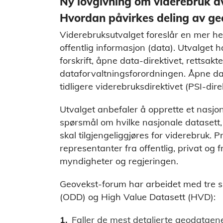
Ny lovgivning om viderebruk av
Hvordan påvirkes deling av g
Viderebruksutvalget foreslår en mer he
offentlig informasjon (data). Utvalget 
forskrift, åpne data-direktivet, rettsa
dataforvaltningsforordningen. Åpne da
tidligere viderebruksdirektivet (PSI-direk
Utvalget anbefaler å opprette et nasjon
spørsmål om hvilke nasjonale datasett,
skal tilgjengeliggjøres for viderebruk. P
representanter fra offentlig, privat og fr
myndigheter og regjeringen.
Geovekst-forum har arbeidet med tre sp
(ODD) og High Value Datasett (HVD):
Faller de mest detaljerte geodatae