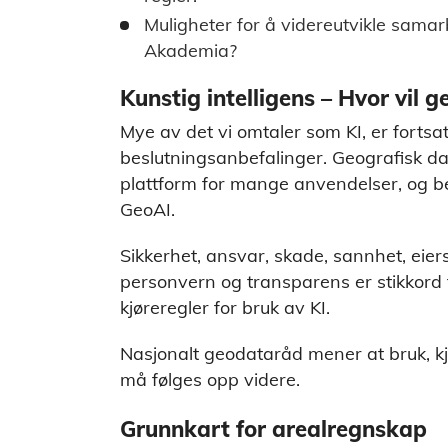
Muligheter for å videreutvikle samar
Akademia?
Kunstig intelligens – Hvor vil
Mye av det vi omtaler som KI, er fortsa
beslutningsanbefalinger. Geografisk dat
plattform for mange anvendelser, og be
GeoAI.
Sikkerhet, ansvar, skade, sannhet, eier
personvern og transparens er stikkord f
kjøreregler for bruk av KI.
Nasjonalt geodataråd mener at bruk, kjø
må følges opp videre.
Grunnkart for arealregnskap