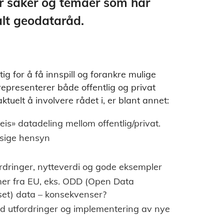
er saker og temaer som har
lt geodataråd.
g for å få innspill og forankre mulige
epresenterer både offentlig og privat
tuelt å involvere rådet i, er blant annet:
eis» datadeling mellom offentlig/privat.
ssige hensyn
fordringer, nytteverdi og gode eksempler
mer fra EU, eks. ODD (Open Data
set) data – konsekvenser?
med utfordringer og implementering av nye