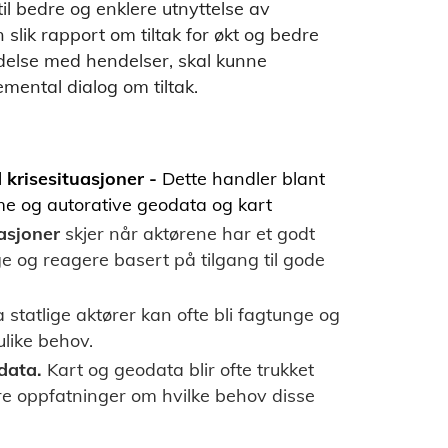
 til bedre og enklere utnyttelse av
slik rapport om tiltak for økt og bedre
ndelse med hendelser, skal kunne
mental dialog om tiltak.
d krisesituasjoner -
Dette handler blant
e og autorative geodata og kart
asjoner
skjer når aktørene har et godt
e og reagere basert på tilgang til gode
 statlige aktører kan ofte bli fagtunge og
ulike behov.
data.
Kart og geodata blir ofte trukket
are oppfatninger om hvilke behov disse