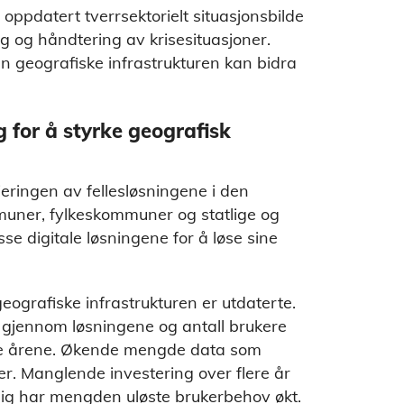
oppdatert tverrsektorielt situasjonsbilde
g og håndtering av krisesituasjoner.
den geografiske infrastrukturen kan bidra
 for å styrke geografisk
eringen av fellesløsningene i den
muner, fylkeskommuner og statlige og
se digitale løsningene for å løse sine
eografiske infrastrukturen er utdaterte.
gjennom løsningene og antall brukere
ste årene. Økende mengde data som
der. Manglende investering over flere år
idig har mengden uløste brukerbehov økt.