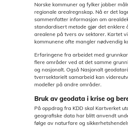
Norske kommuner og fylker jobber målre
regionale arealregnskap. Nå er det lag
sammenfatter informasjon om arealdek
standardisert metode gjør det enklere
arealene på tvers av sektorer. Kartet v
kommunene ofte mangler nødvendig ko
Erfaringene fra arbeidet med grunnkart
flere områder ved at det samme grunnla
og nasjonalt. Også Nasjonalt geodatarå
tverrsektorielt samarbeid kan videreutv
modeller på andre områder.
Bruk av geodata i krise og be
På oppdrag fra KDD skal Kartverket u
geografiske data har blitt anvendt und
følge av naturfare og sikkerhetshendel