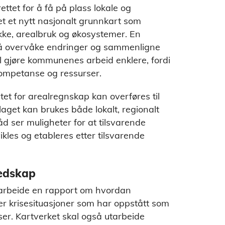
ttet for å få på plass lokale og
et et nytt nasjonalt grunnkart som
ke, arealbruk og økosystemer. En
 å overvåke endringer og sammenligne
il gjøre kommunenes arbeid enklere, fordi
mpetanse og ressurser.
et for arealregnskap kan overføres til
get kan brukes både lokalt, regionalt
d ser muligheter for at tilsvarende
ikles og etableres etter tilsvarende
redskap
tarbeide en rapport om hvordan
er krisesituasjoner som har oppstått som
ser. Kartverket skal også utarbeide