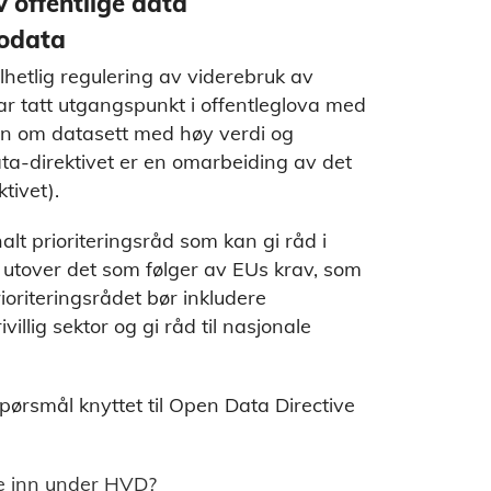
 offentlige data
eodata
lhetlig regulering av viderebruk av
har tatt utgangspunkt i offentleglova med
kten om datasett med høy verdi og
ta-direktivet er en omarbeiding av det
tivet).
alt prioriteringsråd som kan gi råd i
 utover det som følger av EUs krav, som
rioriteringsrådet bør inkludere
ivillig sektor og gi råd til nasjonale
ørsmål knyttet til Open Data Directive
ne inn under HVD?