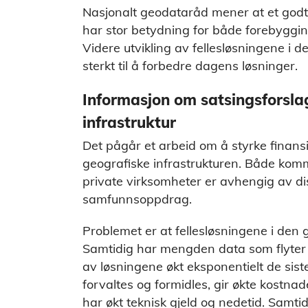
Nasjonalt geodataråd mener at et godt 
har stor betydning for både forebyggin
Videre utvikling av fellesløsningene i 
sterkt til å forbedre dagens løsninger.
Informasjon om satsingsforslag
infrastruktur
Det pågår et arbeid om å styrke finansi
geografiske infrastrukturen. Både kom
private virksomheter er avhengig av dis
samfunnsoppdrag.
Problemet er at fellesløsningene i den g
Samtidig har mengden data som flyter 
av løsningene økt eksponentielt de si
forvaltes og formidles, gir økte kostna
har økt teknisk gjeld og nedetid. Samt