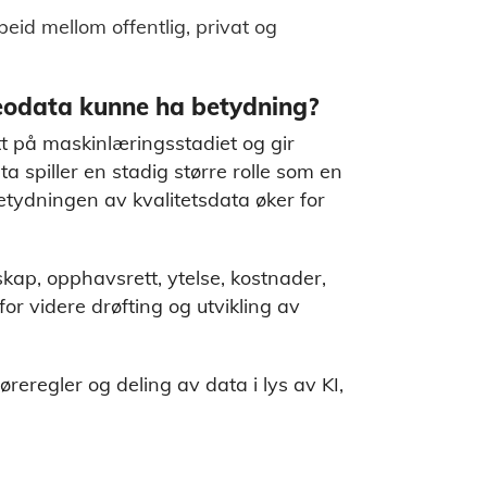
beid mellom offentlig, privat og
 geodata kunne ha betydning?
tt på maskinlæringsstadiet og gir
a spiller en stadig større rolle som en
tydningen av kvalitetsdata øker for
skap, opphavsrett, ytelse, kostnader,
or videre drøfting og utvikling av
reregler og deling av data i lys av KI,