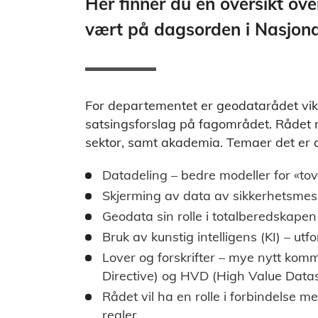
Her finner du en oversikt ov
vært på dagsorden i Nasjona
For departementet er geodatarådet vikti
satsingsforslag på fagområdet. Rådet r
sektor, samt akademia. Temaer det er ak
Datadeling – bedre modeller for «tov
Skjerming av data av sikkerhetsme
Geodata sin rolle i totalberedskapen
Bruk av kunstig intelligens (KI) – ut
Lover og forskrifter – mye nytt kom
Directive) og HVD (High Value Data
Rådet vil ha en rolle i forbindelse 
regler.