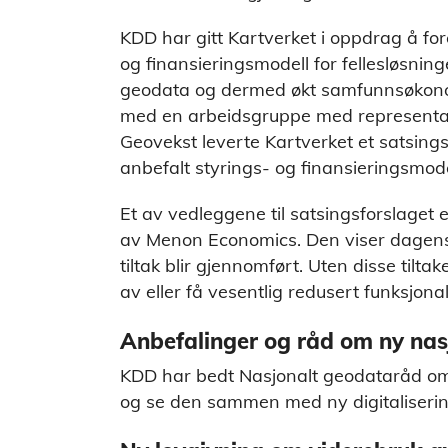
KDD har gitt Kartverket i oppdrag å for
og finansieringsmodell for fellesløsninge
geodata og dermed økt samfunnsøkono
med en arbeidsgruppe med representant
Geovekst leverte Kartverket et satsing
anbefalt styrings- og finansieringsmode
Et av vedleggene til satsingsforslaget
av Menon Economics. Den viser dagens 
tiltak blir gjennomført. Uten disse tilta
av eller få vesentlig redusert funksjonal
Anbefalinger og råd om ny nas
KDD har bedt Nasjonalt geodataråd om 
og se den sammen med ny digitaliserin