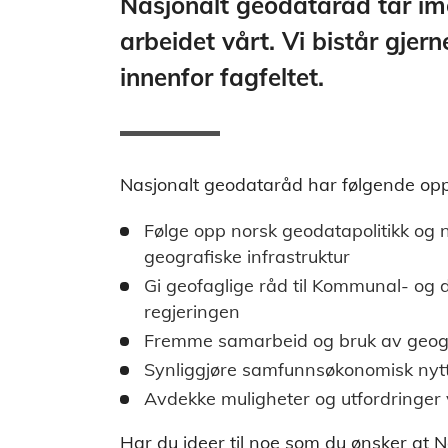
Nasjonalt geodataråd tar imo
arbeidet vårt. Vi bistår gje
innenfor fagfeltet.
Nasjonalt geodataråd har følgende op
Følge opp norsk geodatapolitikk og n
geografiske infrastruktur
Gi geofaglige råd til Kommunal- og 
regjeringen
Fremme samarbeid og bruk av geogr
Synliggjøre samfunnsøkonomisk nytt
Avdekke muligheter og utfordringer 
Har du ideer til noe som du ønsker at N