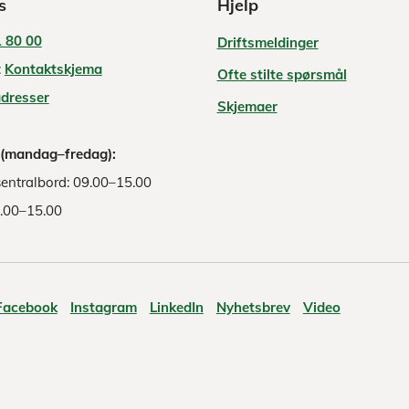
s
Hjelp
 80 00
Driftsmeldinger
:
Kontaktskjema
Ofte stilte spørsmål
adresser
Skjemaer
 (mandag–fredag):
entralbord: 09.00–15.00
8.00–15.00
Facebook
Instagram
LinkedIn
Nyhetsbrev
Video