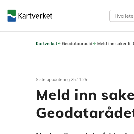
Søk
Kartverket
Geodataarbeid
Meld inn saker ti
Siste oppdatering
25.11.25
Meld inn saker
Geodataråde