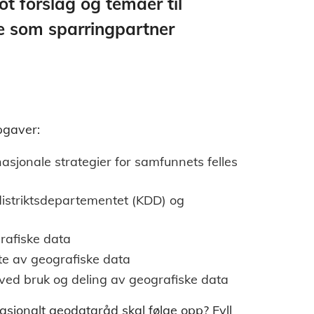
t forslag og temaer til
rne som sparringpartner
pgaver:
asjonale strategier for samfunnets felles
distriktsdepartementet (KDD) og
afiske data
e av geografiske data
ved bruk og deling av geografiske data
asjonalt geodataråd skal følge opp? Fyll