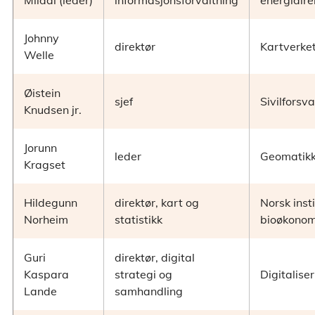
Mildal (leder)
informasjonsforvaltning
energidire
Johnny
direktør
Kartverke
Welle
Øistein
sjef
Sivilforsva
Knudsen jr.
Jorunn
leder
Geomatikk
Kragset
Hildegunn
direktør, kart og
Norsk insti
Norheim
statistikk
bioøkonom
Guri
direktør, digital
Kaspara
strategi og
Digitalise
Lande
samhandling