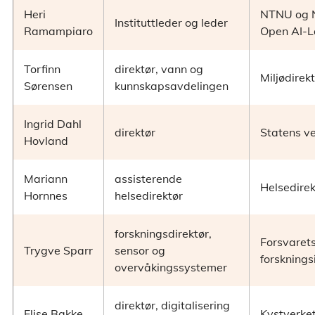
Heri
NTNU og 
Instituttleder og leder
Ramampiaro
Open AI-
Torfinn
direktør, vann og
Miljødirek
Sørensen
kunnskapsavdelingen
Ingrid Dahl
direktør
Statens v
Hovland
Mariann
assisterende
Helsedire
Hornnes
helsedirektør
forskningsdirektør,
Forsvaret
Trygve Sparr
sensor og
forskningsi
overvåkingssystemer
direktør, digitalisering
Elise Bakke
Kystverke