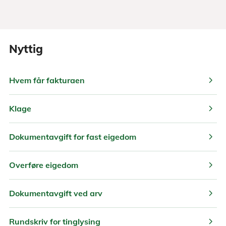
Nyttig
chevron_right
Hvem får fakturaen
chevron_right
Klage
chevron_right
Dokumentavgift for fast eigedom
chevron_right
Overføre eigedom
chevron_right
Dokumentavgift ved arv
chevron_right
Rundskriv for tinglysing