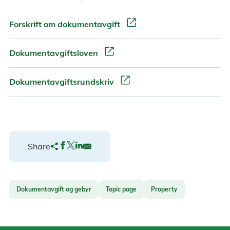
open_in_new
Forskrift om dokumentavgift
open_in_new
Dokumentavgiftsloven
open_in_new
Dokumentavgiftsrundskriv
Share
Dokumentavgift og gebyr
Topic page
Property