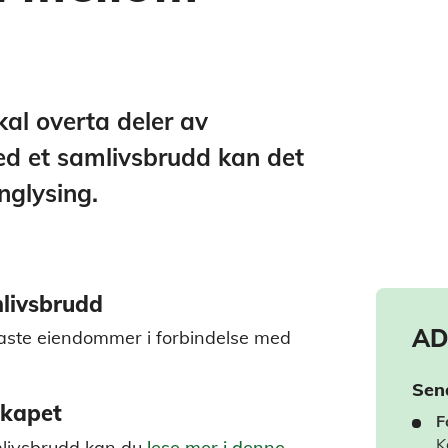
al overta deler av
ed et samlivsbrudd kan det
nglysing.
mlivsbrudd
AD
 faste eiendommer i forbindelse med
Sen
skapet
F
K
mlivsbrudd kan du
lese mer i denne