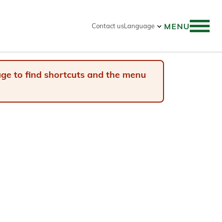
MENU
Contact us
Language
 search
page to find shortcuts and the menu