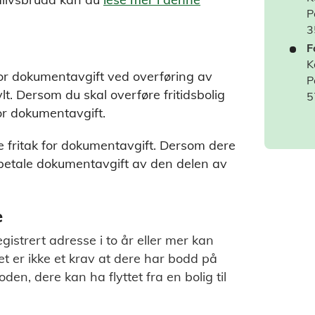
P
3
F
K
or dokumentavgift ved overføring av
P
ylt. Dersom du skal overføre fritidsbolig
5
for dokumentavgift.
e fritak for dokumentavgift. Dersom dere
 betale dokumentavgift av den delen av
e
istrert adresse i to år eller mer kan
et er ikke et krav at dere har bodd på
n, dere kan ha flyttet fra en bolig til