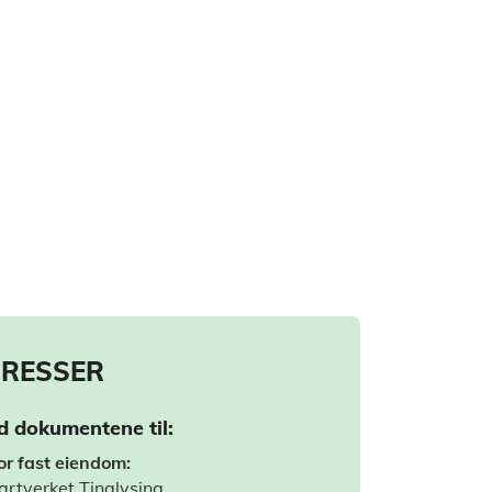
RESSER
d dokumentene til:
or fast eiendom:
artverket Tinglysing