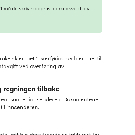
ift må du skrive dagens markedsverdi av
ruke skjemaet "overføring av hjemmel til
ntavgift ved overføring av
 regningen tilbake
hvem som er innsenderen. Dokumentene
 til innsenderen.
tavgift blir dere fremdeles fakturert for