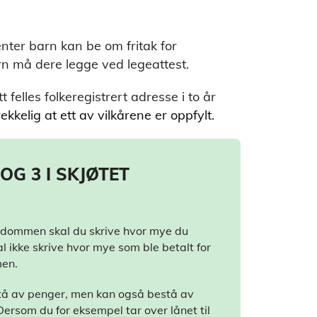
nter barn kan be om fritak for
n må dere legge ved legeattest.
 felles folkeregistrert adresse i to år
rekkelig at ett av vilkårene er oppfylt.
OG 3 I SKJØTET
ndommen skal du skrive hvor mye du
l ikke skrive hvor mye som ble betalt for
en.
estå av penger, men kan også bestå av
ersom du for eksempel tar over lånet til