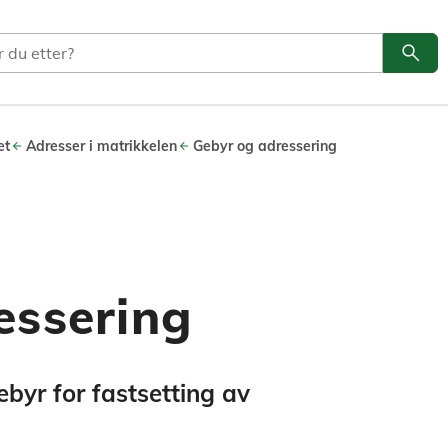
search
Søk
et
Adresser i matrikkelen
Gebyr og adressering
essering
byr for fastsetting av