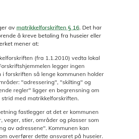
ger av
matrikkelforskriften § 16
. Det har
rende å kreve betaling fra huseier eller
verket mener at:
forskriften (fra 1.1.2010) vedta lokal
. Forskriftshjemmelen legger ingen
 i forskriften så lenge kommunen holder
mråder: "adressering", "skilting" og
llende regler" ligger en begrensning om
strid med matrikkelforskriften.
 setning fastlegger at det er kommunen
r, veger, stier, områder og plasser som
king av adressene". Kommunen kan
t som overfører dette ansvaret på huseier.