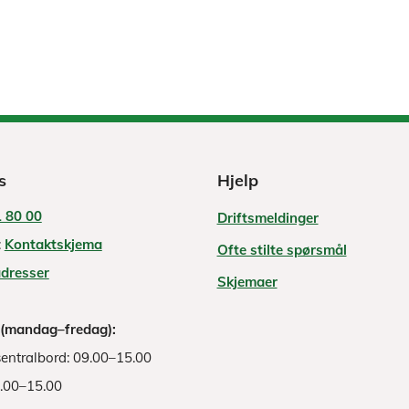
s
Hjelp
 80 00
Driftsmeldinger
:
Kontaktskjema
Ofte stilte spørsmål
adresser
Skjemaer
 (mandag–fredag):
entralbord: 09.00–15.00
8.00–15.00