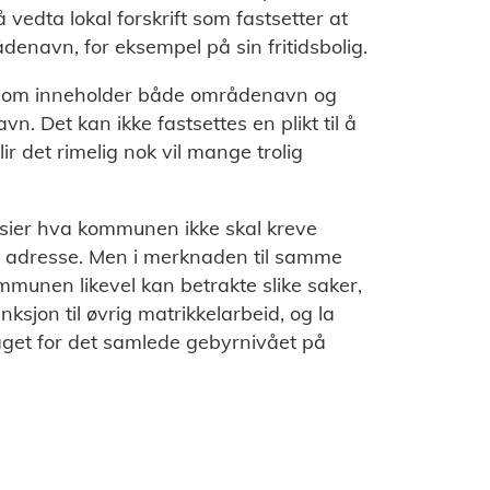
edta lokal forskrift som fastsetter at
denavn, for eksempel på sin fritidsbolig.
t som inneholder både områdenavn og
 Det kan ikke fastsettes en plikt til å
ir det rimelig nok vil mange trolig
sier hva kommunen ikke skal kreve
av adresse. Men i merknaden til samme
mmunen likevel kan betrakte slike saker,
ksjon til øvrig matrikkelarbeid, og la
get for det samlede gebyrnivået på