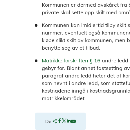
Kommunen er dermed avskåret fra å v
private skal sette opp skilt med områ
Kommunen kan imidlertid tilby skil
nummer, eventuelt også kommunenavn.
kjøpe slikt skilt av kommunen, men bl
benytte seg av et tilbud.
Matrikkelforskriften § 16
andre ledd 
gebyr for. Blant annet fastsetting 
paragraf andre ledd heter det at ko
som nevnt i andre ledd, som støttefun
kostnadene inngå i kostnadsgrunnla
matrikkelområdet.
Del