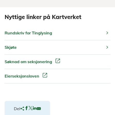
Nyttige linker på Kartverket
chevron_right
Rundskriv for Tinglysing
chevron_right
Skjøte
open_in_new
Søknad om seksjonering
open_in_new
Eierseksjonsloven
Del