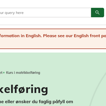
search
Go to
formation in English. Please see our English front 
et
Kurs i matrikkelføring
kelføring
 eller ønsker du faglig påfyll om