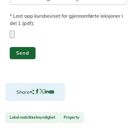
* Last opp kursbeviset for gjennomførte leksjoner i del 
* Last opp kursbeviset for gjennomførte leksjoner i
del 1 (pdf):
Send
Share
Lokal matrikkelmyndighet
Property