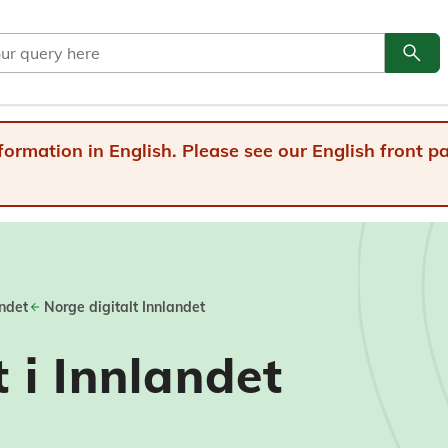
search
Go to
formation in English. Please see our English front 
andet
Norge digitalt Innlandet
t i Innlandet