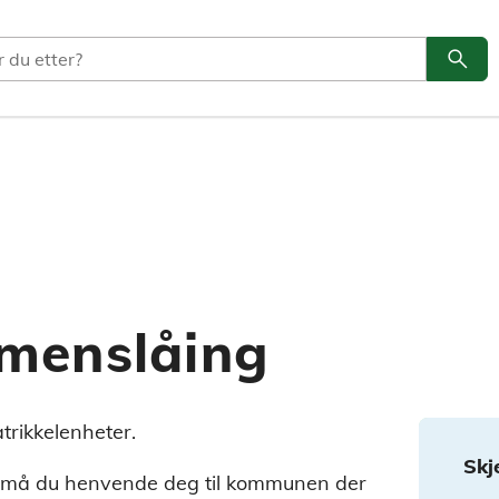
search
Søk
menslåing
rikkelenheter.
Skj
t må du henvende deg til kommunen der