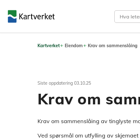
Søk
Kartverket
Eiendom
Krav om sammenslåing
Siste oppdatering
03.10.25
Krav om sam
Krav om sammenslåing av tinglyste mat
Ved spørsmål om utfylling av skjemae