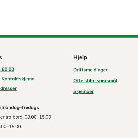
s
Hjelp
 80 00
Driftsmeldinger
:
Kontaktskjema
Ofte stilte spørsmål
adresser
Skjemaer
 (mandag–fredag):
entralbord: 09.00–15.00
8.00–15.00