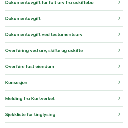
chevron_right
Dokumentavgift for falt arv fra uskiftebo
chevron_right
Dokumentavgift
chevron_right
Dokumentavgift ved testamentsarv
chevron_right
Overføring ved arv, skifte og uskifte
chevron_right
Overføre fast eiendom
chevron_right
Konsesjon
chevron_right
Melding fra Kartverket
chevron_right
Sjekkliste for tinglysing