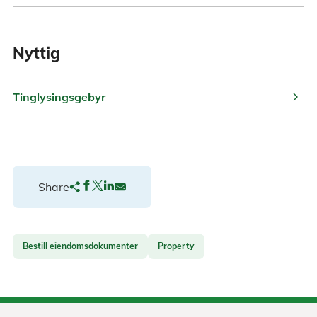
Nyttig
chevron_right
Tinglysingsgebyr
Share
Bestill eiendomsdokumenter
Property