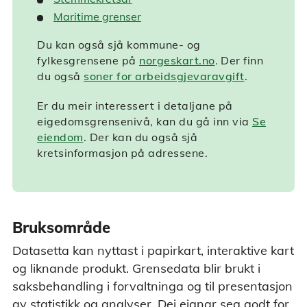
Maritime grenser
Du kan også sjå kommune- og
fylkesgrensene på
norgeskart.no
.
Der finn
du også
soner for arbeidsgjevaravgift
.
Er du meir interessert i detaljane på
eigedomsgrensenivå, kan du gå inn via
Se
eiendom
.
Der kan du også sjå
kretsinformasjon på adressene.
Bruksområde
Datasetta kan nyttast i papirkart, interaktive kart
og liknande produkt. Grensedata blir brukt i
saksbehandling i forvaltninga og til presentasjon
av statistikk og analyser. Dei eignar seg godt for