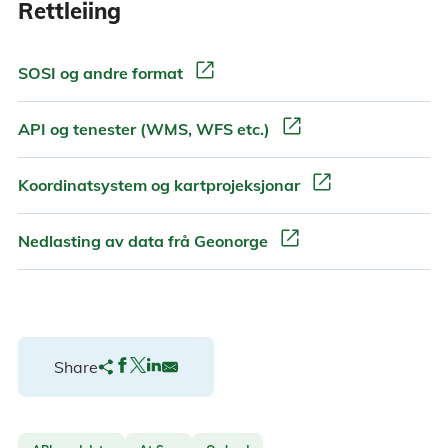
Rettleiing
open_in_new
SOSI og andre format
open_in_new
API og tenester (WMS, WFS etc.)
open_in_new
Koordinatsystem og kartprojeksjonar
open_in_new
Nedlasting av data frå Geonorge
Share