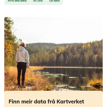
APIs and data
At Sea
On land
Finn meir data frå Kartverket