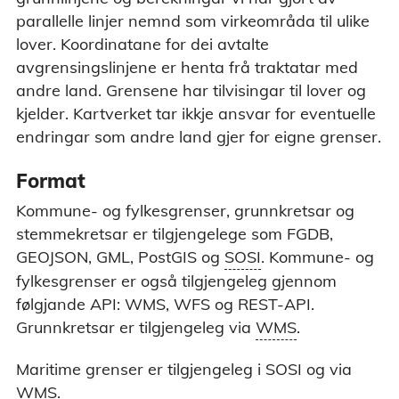
parallelle linjer nemnd som virkeområda til ulike
lover. Koordinatane for dei avtalte
avgrensingslinjene er henta frå traktatar med
andre land. Grensene har tilvisingar til lover og
kjelder. Kartverket tar ikkje ansvar for eventuelle
endringar som andre land gjer for eigne grenser.
Format
Kommune- og fylkesgrenser, grunnkretsar og
stemmekretsar er tilgjengelege som FGDB,
SOSI - Samordnet Opplegg for Stedfestet Informasjon. D
GEOJSON, GML, PostGIS og
SOSI
. Kommune- og
nasjonale standarden for digitale geografiske data. SOSI e
fylkesgrenser er også tilgjengeleg gjennom
også det offisielle norske standardformatet for utveksling 
geografisk informasjon i Norge.
følgjande API: WMS, WFS og REST-API.
WMS - Web Map Service – eit API som viser
Grunnkretsar er tilgjengeleg via
WMS
.
kartutsnitt i form av rasterfiler (PNG eller
JPEG). WMS-API-a til Kartverket gir tilgang ti
Maritime grenser er tilgjengeleg i SOSI og via
ei rekkje datasett med grunnkart og tematis
kart.
WMS.