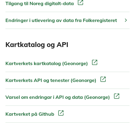
open_in_new
Tilgang til Noreg digitalt-data
chevron_right
Endringer i utlevering av data fra Folkeregisteret
Kartkatalog og API
open_in_new
Kartverkets kartkatalog (Geonorge)
open_in_new
Kartverkets API og tenester (Geonorge)
open_in_new
Varsel om endringar i API og data (Geonorge)
open_in_new
Kartverket på Github