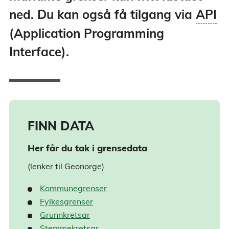
API - Kontaktpunkt (grensesnitt) mo
ned. Du kan også få tilgang via
API
datakjelde som kan brukast til å hen
(Application Programming
data. Forkorting for Application Pr
(programmeringsgrensesnitt). Kartve
Interface).
API, mellom anna REST, SOAP, WM
FINN DATA
Her får du tak i grensedata
(lenker til Geonorge)
Kommunegrenser
Fylkesgrenser
Grunnkretsar
Stemmekretsar