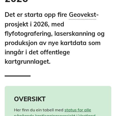
Geovekst - Geovekst er et samarbeid om
Det er starta opp fire
Geovekst
-
felles etablering, forvaltning, drift,
prosjekt i 2026, med
vedlikehold og bruk av geografisk
informasjon. Samarbeidet startet i 1992.
flyfotografering, laserskanning og
produksjon av nye kartdata som
inngår i det offentlege
kartgrunnlaget.
OVERSIKT
Her finn du ein tabell med
status for alle
pågåande kartleggingsprosjekt i Vestland
.