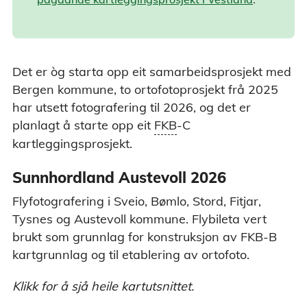
Det er òg starta opp eit samarbeidsprosjekt med
Bergen kommune, to ortofotoprosjekt frå 2025
har utsett fotografering til 2026, og det er
FKB - FKB (Felles kartdatabase) er en samling datasett med
planlagt å starte opp eit
FKB
-C
de mest detaljerte kartdataene. De er et resultat av et
kartleggingsprosjekt.
spleiselag mellom staten, kommunene, energiverkene og
Telenor. Dataene egner seg for produksjon av kart og til bruk i
saksbehandling, prosjektering og til geografiske analyser.
Sunnhordland Austevoll 2026
Dataene er tilpasset bruk i målestokk 1:500 til 1:30 000.
Flyfotografering i Sveio, Bømlo, Stord, Fitjar,
Tysnes og Austevoll kommune. Flybileta vert
brukt som grunnlag for konstruksjon av FKB-B
kartgrunnlag og til etablering av ortofoto.
Klikk for å sjå heile kartutsnittet.