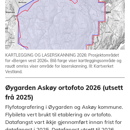
KARTLEGGING OG LASERSKANNING 2026: Prosjektområdet
for «Bergen vest 2026». Blå farge viser kartleggingsområde og
raudt omriss viser område for laserskanning. Ill: Kartverket
Vestland.
Øygarden Askøy ortofoto 2026 (utsett
frå 2025)
Flyfotografering i Øygarden og Askøy kommune.
Flybileta vert brukt til etablering av ortofoto.
Datafangst vart ikkje gjennomført innan frist for
datafangst i 2025. Datafangst utsett til 2026.