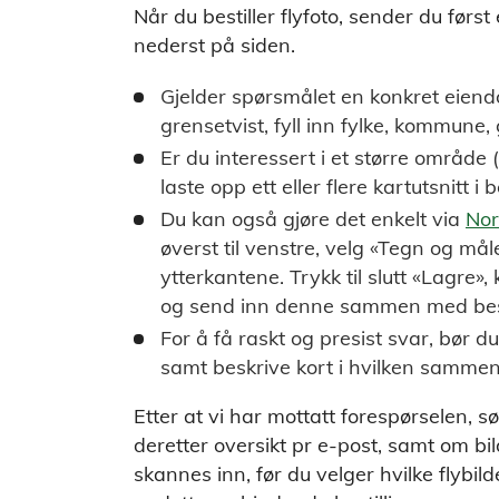
Når du bestiller flyfoto, sender du først
nederst på siden.
Gjelder spørsmålet en konkret eiend
grensetvist, fyll inn fylke, kommun
Er du interessert i et større område
laste opp ett eller flere kartutsnitt i
Du kan også gjøre det enkelt via
Nor
øverst til venstre, velg «Tegn og mål
ytterkantene. Trykk til slutt «Lagre»,
og send inn denne sammen med best
For å få raskt og presist svar, bør du
samt beskrive kort i hvilken sammen
Etter at vi har mottatt forespørselen, sø
deretter oversikt pr e-post, samt om bil
skannes inn, før du velger hvilke flybild