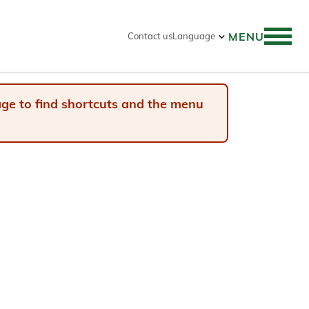
MENU
Contact us
Language
 search
page to find shortcuts and the menu