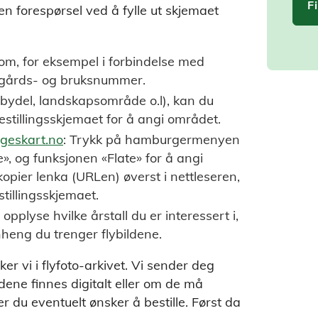
F
 en forespørsel ved å fylle ut skjemaet
om, for eksempel i forbindelse med
e, gårds- og bruksnummer.
 (bydel, landskapsområde o.l), kan du
 bestillingsskjemaet for å angi området.
geskart.no
: Trykk på hamburgermenyen
e», og funksjonen «Flate» for å angi
 kopier lenka (URLen) øverst i nettleseren,
illingsskjemaet.
 opplyse hvilke årstall du er interessert i,
heng du trenger flybildene.
ker vi i flyfoto-arkivet. Vi sender deg
dene finnes digitalt eller om de må
er du eventuelt ønsker å bestille. Først da