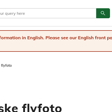
search
Go to
formation in English. Please see our English front 
 flyfoto
iske flyfoto