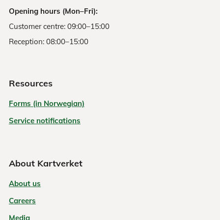
Austevoll
Norgeskart.no
GPX-fil
Opening hours (Mon–Fri):
Customer centre: 09:00–15:00
Reception: 08:00–15:00
Austrheim
Norgeskart.no
GPX-fil
Resources
Averøy
Norgeskart.no
GPX-fil
Forms (in Norwegian)
Service notifications
Balsfjord
Norgeskart.no
GPX-fil
About Kartverket
Bamble
Norgeskart.no
GPX-fil
About us
Careers
Bardu
Norgeskart.no
GPX-fil
Media