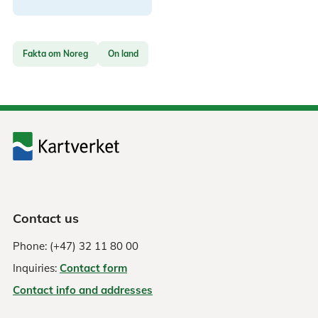
Askvoll
Norgeskart.no
GPX-fil
Fakta om Noreg
On land
Askøy
Norgeskart.no
GPX-fil
Aukra
Norgeskart.no
GPX-fil
Aure
Norgeskart.no
GPX-fil
Contact us
Aurland
Norgeskart.no
GPX-fil
Phone: (+47) 32 11 80 00
Inquiries:
Contact form
Aurskog-
Norgeskart.no
GPX-fil
Høland
Contact info and addresses