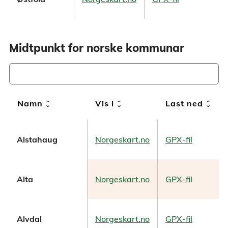
Midtpunkt for norske kommunar
unfold_more
unfold_more
unfold_more
Namn
Vis i
Last ned
Alstahaug
Norgeskart.no
GPX-fil
Alta
Norgeskart.no
GPX-fil
Alvdal
Norgeskart.no
GPX-fil