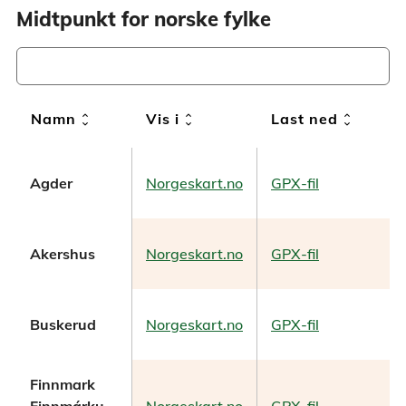
Midtpunkt for norske fylke
unfold_more
unfold_more
unfold_more
Namn
Vis i
Last ned
Agder
Norgeskart.no
GPX-fil
Akershus
Norgeskart.no
GPX-fil
Buskerud
Norgeskart.no
GPX-fil
Finnmark
Finnmárku
Norgeskart.no
GPX-fil