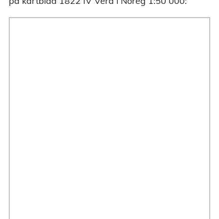
på kartblad 1822 IV Vera i Noreg 1:50 000: