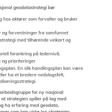
jonal geodatastrategi bør
ng hos aktører som forvalter og bruker
rav og forventninger fra samfunnet
gsstrategi med tilhørende veikart og
iell forankring på ledernivå.
 og prioriteringer
lingsplan. En slik handlingsplan kan være
eller ha et bredere nedslagsfelt,
aliseringsstrategi.
arbeidsgruppe for ny nasjonal
 at strategien spiller på lag med
 og ha erfaring med geodata,
mmer som kan virke inn strategien.