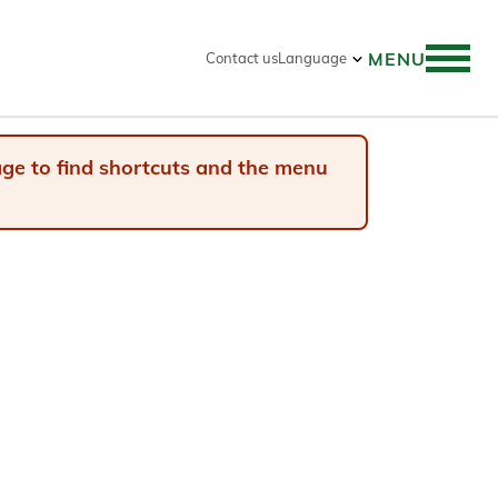
MENU
Contact us
Language
 search
page to find shortcuts and the menu