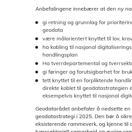
Anbefalingene innebærer at den ny nas
gi retning og grunnlag for prioriteri
geodata
være målorientert knyttet til lov, k
ha kobling til nasjonal digitaliserin
handlingsplan
Ha tverrdepartemental og tverrsektor
gi føringer og forutsigbarhet for bruk
tett knyttet til en forpliktende hand
direkte koblet til geodatastrategien 
eksempelvis knyttet til nasjonal digit
Geodatarådet anbefaler å nedsette en 
geodatastrategi i 2025. Den bør å sikre
eksisterende rammeverk, og kjenne til
tverrsektorielt samarbeid og øvrige ra