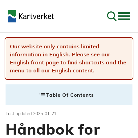
Go to sear
Our website only contains limited
information in English. Please see our
English front page to find shortcuts and the
menu to all our English content.
Last updated
2025-01-21
list
Table Of Contents
Håndbok for Geov
Last updated
2025-01-21
Håndbok for
Veiledningsmateriellet i håndboka er