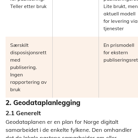
Teller etter bruk
Lite brukt, men
aktuell modell
for levering via
tjenester
Særskilt
En prismodell
disposisjonsrett
for ekstern
med
publiseringsret
publisering.
Ingen
rapportering av
bruk
2. Geodataplanlegging
2.1 Generelt
Geodataplanen er en plan for Norge digitalt
samarbeidet i de enkelte fylkene. Den omhandler
det de lokale partene samarbeider om eller