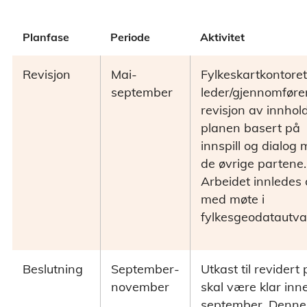
Planfase
Periode
Aktivitet
Revisjon
Mai-
Fylkeskartkontoret
september
leder/gjennomføre
revisjon av innhold
planen basert på
innspill og dialog
de øvrige partene.
Arbeidet innledes 
med møte i
fylkesgeodatautva
Beslutning
September-
Utkast til revidert 
november
skal være klar inn
september. Denne