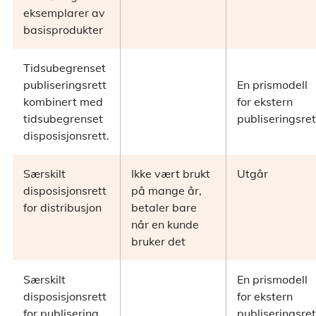
eksemplarer av
basisprodukter
Tidsubegrenset
publiseringsrett
En prismodell
kombinert med
for ekstern
tidsubegrenset
publiseringsret
disposisjonsrett.
Særskilt
Ikke vært brukt
Utgår
disposisjonsrett
på mange år,
for distribusjon
betaler bare
når en kunde
bruker det
Særskilt
En prismodell
disposisjonsrett
for ekstern
for publisering.
publiseringsret