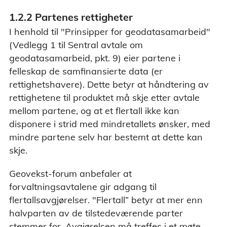
1.2.2 Partenes rettigheter
I henhold til "Prinsipper for geodatasamarbeid"
(Vedlegg 1 til Sentral avtale om
geodatasamarbeid, pkt. 9) eier partene i
felleskap de samfinansierte data (er
rettighetshavere). Dette betyr at håndtering av
rettighetene til produktet må skje etter avtale
mellom partene, og at et flertall ikke kan
disponere i strid med mindretallets ønsker, med
mindre partene selv har bestemt at dette kan
skje.
Geovekst-forum anbefaler at
forvaltningsavtalene gir adgang til
flertallsavgjørelser. "Flertall” betyr at mer enn
halvparten av de tilstedeværende parter
stemmer for. Avgjørelsen må treffes i et møte