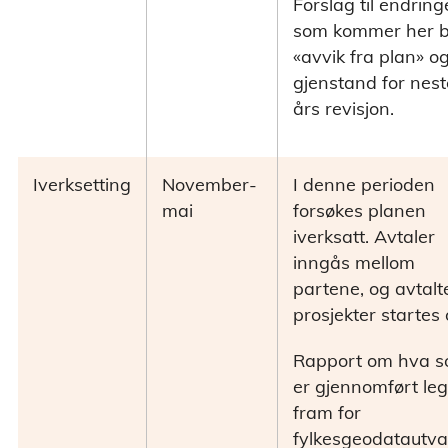
Forslag til endring
som kommer her bl
«avvik fra plan» o
gjenstand for nest
års revisjon.
Iverksetting
November-
I denne perioden
mai
forsøkes planen
iverksatt. Avtaler
inngås mellom
partene, og avtalt
prosjekter startes
Rapport om hva 
er gjennomført le
fram for
fylkesgeodatautva